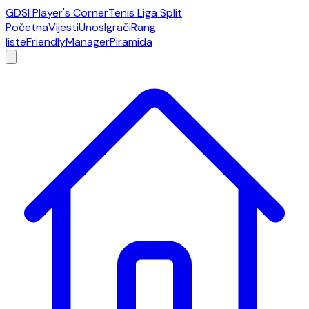
GDSI Player's Corner
Tenis Liga Split
Početna
Vijesti
Unos
Igrači
Rang
liste
Friendly
Manager
Piramida