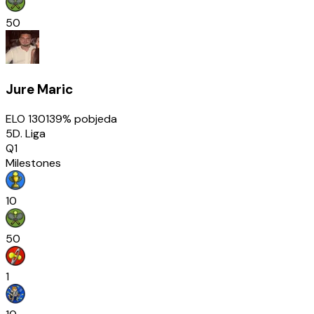
50
Jure Maric
ELO
1301
39
% pobjeda
5D. Liga
Q1
Milestones
10
50
1