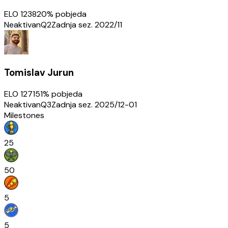
ELO
1238
20
% pobjeda
Neaktivan
Q2
Zadnja sez.
2022/11
Tomislav Jurun
ELO
1271
51
% pobjeda
Neaktivan
Q3
Zadnja sez.
2025/12-01
Milestones
25
50
5
5