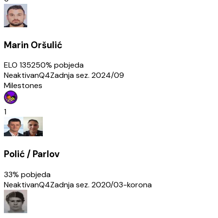
Marin Oršulić
ELO
1352
50
% pobjeda
Neaktivan
Q4
Zadnja sez.
2024/09
Milestones
1
Polić / Parlov
33
% pobjeda
Neaktivan
Q4
Zadnja sez.
2020/03-korona