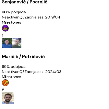
Senjanović / Pocrnjić
80
% pobjeda
Neaktivan
Q3
Zadnja sez.
2019/04
Milestones
1
Maričić / Petričević
89
% pobjeda
Neaktivan
Q3
Zadnja sez.
2024/03
Milestones
5