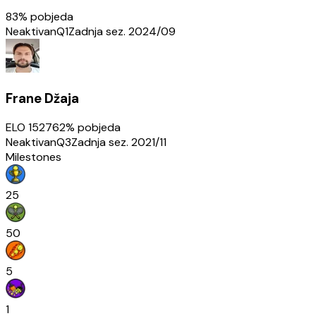
83
% pobjeda
Neaktivan
Q1
Zadnja sez.
2024/09
Frane Džaja
ELO
1527
62
% pobjeda
Neaktivan
Q3
Zadnja sez.
2021/11
Milestones
25
50
5
1