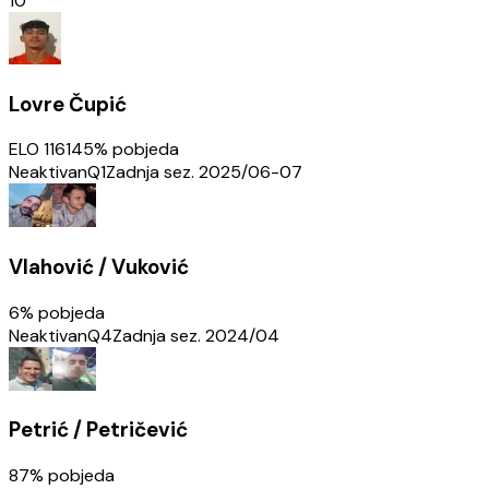
10
Lovre Čupić
ELO
1161
45
% pobjeda
Neaktivan
Q1
Zadnja sez.
2025/06-07
Vlahović / Vuković
6
% pobjeda
Neaktivan
Q4
Zadnja sez.
2024/04
Petrić / Petričević
87
% pobjeda