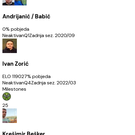
Andrijanić / Babić
0
% pobjeda
Neaktivan
Q1
Zadnja sez.
2020/09
Ivan Zorić
ELO
1190
27
% pobjeda
Neaktivan
Q4
Zadnja sez.
2022/03
Milestones
25
Krešimir Bešker