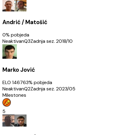
Andrić / Matošić
0
% pobjeda
Neaktivan
Q3
Zadnja sez.
2018/10
Marko Jović
ELO
1467
63
% pobjeda
Neaktivan
Q2
Zadnja sez.
2023/05
Milestones
5