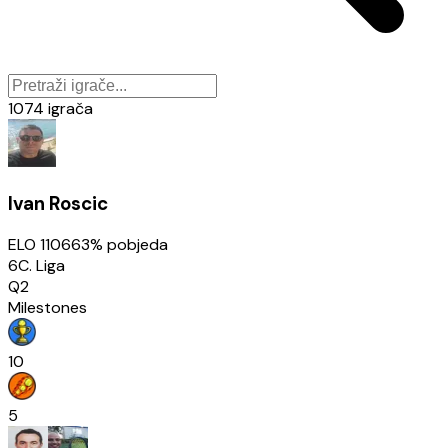
1074
igrača
Ivan Roscic
ELO
1106
63
% pobjeda
6C. Liga
Q2
Milestones
10
5