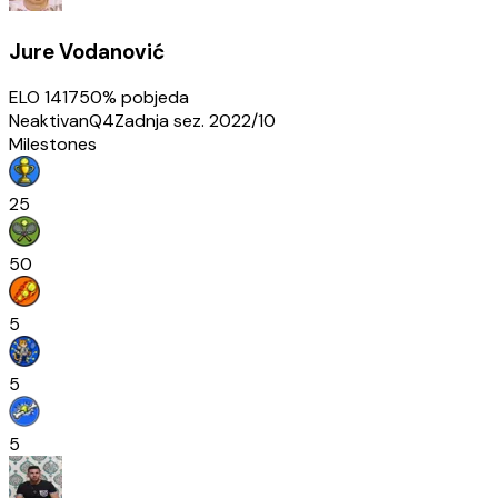
Jure Vodanović
ELO
1417
50
% pobjeda
Neaktivan
Q4
Zadnja sez.
2022/10
Milestones
25
50
5
5
5