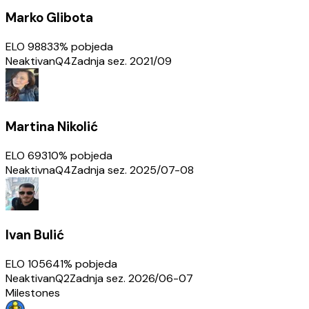
Marko Glibota
ELO
988
33
% pobjeda
Neaktivan
Q4
Zadnja sez.
2021/09
Martina Nikolić
ELO
693
10
% pobjeda
Neaktivna
Q4
Zadnja sez.
2025/07-08
Ivan Bulić
ELO
1056
41
% pobjeda
Neaktivan
Q2
Zadnja sez.
2026/06-07
Milestones