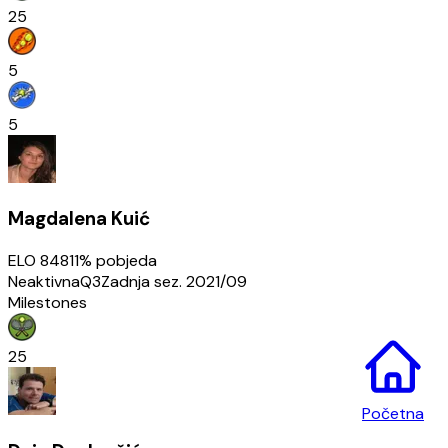
25
5
5
Magdalena Kuić
ELO
848
11
% pobjeda
Neaktivna
Q3
Zadnja sez.
2021/09
Milestones
25
Početna