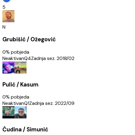
5
N
Grubišić / Ožegović
0
% pobjeda
Neaktivan
Q4
Zadnja sez.
2018/02
Pulić / Kasum
0
% pobjeda
Neaktivan
Q1
Zadnja sez.
2022/09
Ćudina / Simunić