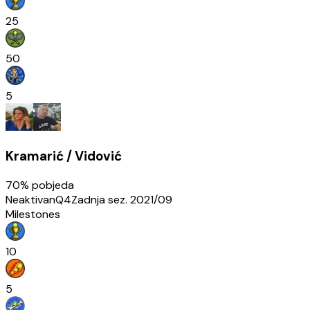
25
50
5
Kramarić / Vidović
70
% pobjeda
Neaktivan
Q4
Zadnja sez.
2021/09
Milestones
10
5