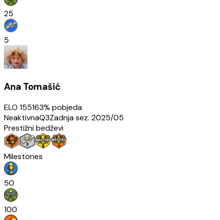
25
5
Ana Tomašić
ELO
1551
63
% pobjeda
Neaktivna
Q3
Zadnja sez.
2025/05
Prestižni bedževi
Milestones
50
100