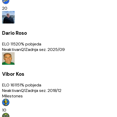
20
Dario Roso
ELO
1152
0
% pobjeda
Neaktivan
Q1
Zadnja sez.
2025/09
Vibor Kos
ELO
1611
51
% pobjeda
Neaktivan
Q1
Zadnja sez.
2018/12
Milestones
10