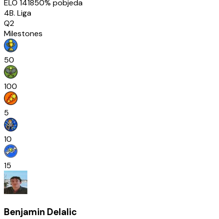
ELO
1418
50
% pobjeda
4B. Liga
Q2
Milestones
50
100
5
10
15
Benjamin Delalic