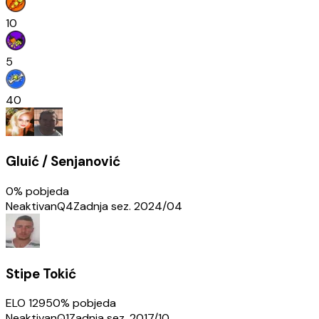
10
5
40
Gluić / Senjanović
0
% pobjeda
Neaktivan
Q4
Zadnja sez.
2024/04
Stipe Tokić
ELO
1295
0
% pobjeda
Neaktivan
Q1
Zadnja sez.
2017/10