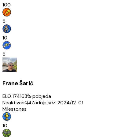
100
5
10
5
Frane Šarić
ELO
1741
63
% pobjeda
Neaktivan
Q4
Zadnja sez.
2024/12-01
Milestones
10