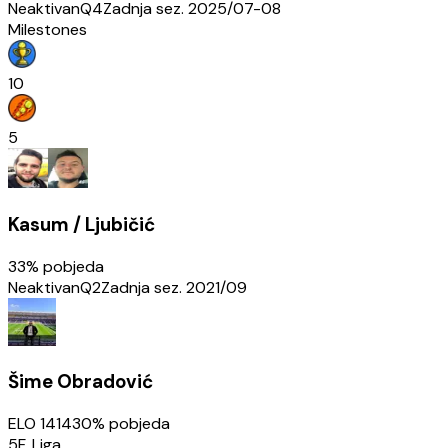
Neaktivan
Q4
Zadnja sez.
2025/07-08
Milestones
10
5
Kasum / Ljubičić
33
% pobjeda
Neaktivan
Q2
Zadnja sez.
2021/09
Šime Obradović
ELO
1414
30
% pobjeda
5F. Liga