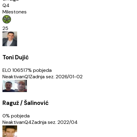
Q4
Milestones
25
Toni Dujić
ELO
1065
17
% pobjeda
Neaktivan
Q1
Zadnja sez.
2026/01-02
Raguž / Šalinović
0
% pobjeda
Neaktivan
Q4
Zadnja sez.
2022/04