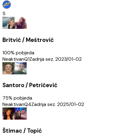
5
Britvić / Meštrović
100
% pobjeda
Neaktivan
Q1
Zadnja sez.
2023/01-02
Santoro / Petričević
75
% pobjeda
Neaktivan
Q4
Zadnja sez.
2025/01-02
Štimac / Topić