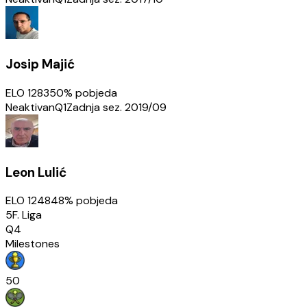
Josip Majić
ELO
1283
50
% pobjeda
Neaktivan
Q1
Zadnja sez.
2019/09
Leon Lulić
ELO
1248
48
% pobjeda
5F. Liga
Q4
Milestones
50