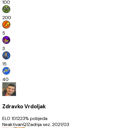
100
200
5
3
15
40
Zdravko Vrdoljak
ELO
1012
23
% pobjeda
Neaktivan
Q1
Zadnja sez.
2021/03