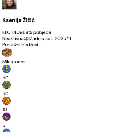
Ksenija Žižić
ELO
1409
68
% pobjeda
Neaktivna
Q3
Zadnja sez.
2025/11
Prestižni bedževi
Milestones
50
50
10
5