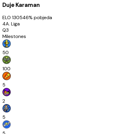
Duje Karaman
ELO
1305
46
% pobjeda
4A. Liga
Q3
Milestones
50
100
5
2
5
5