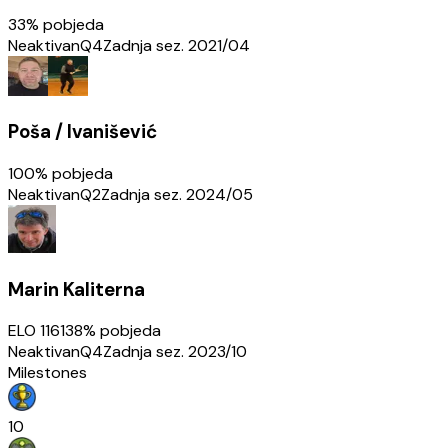
33
% pobjeda
Neaktivan
Q4
Zadnja sez.
2021/04
Poša / Ivanišević
100
% pobjeda
Neaktivan
Q2
Zadnja sez.
2024/05
Marin Kaliterna
ELO
1161
38
% pobjeda
Neaktivan
Q4
Zadnja sez.
2023/10
Milestones
10