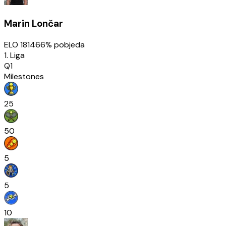
Marin Lončar
ELO
1814
66
% pobjeda
1. Liga
Q1
Milestones
25
50
5
5
10