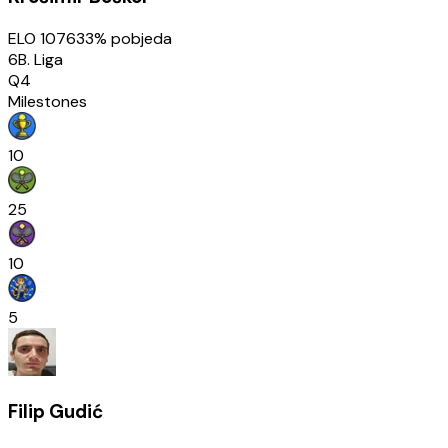
ELO
1076
33
% pobjeda
6B. Liga
Q4
Milestones
10
25
10
5
Filip Gudić