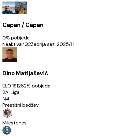
Capan / Capan
0
% pobjeda
Neaktivan
Q2
Zadnja sez.
2025/11
Dino Matijašević
ELO
1812
62
% pobjeda
2A. Liga
Q4
Prestižni bedževi
Milestones