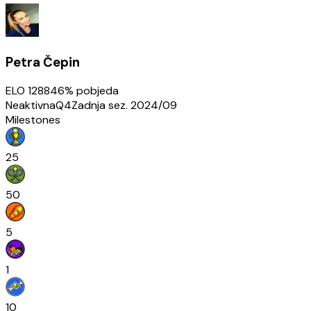
Petra Čepin
ELO
1288
46
% pobjeda
Neaktivna
Q4
Zadnja sez.
2024/09
Milestones
25
50
5
1
10