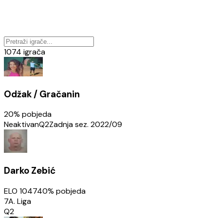
1074
igrača
Odžak / Gračanin
20
% pobjeda
Neaktivan
Q2
Zadnja sez.
2022/09
Darko Zebić
ELO
1047
40
% pobjeda
7A. Liga
Q2