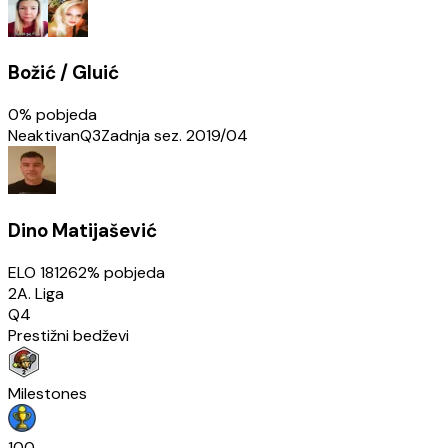
Božić / Gluić
0
% pobjeda
Neaktivan
Q3
Zadnja sez.
2019/04
Dino Matijašević
ELO
1812
62
% pobjeda
2A. Liga
Q4
Prestižni bedževi
Milestones
100