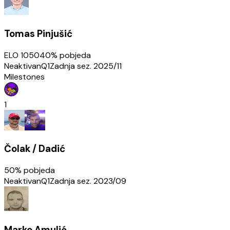
Tomas Pinjušić
ELO
1050
40
% pobjeda
Neaktivan
Q1
Zadnja sez.
2025/11
Milestones
1
Čolak / Dadić
50
% pobjeda
Neaktivan
Q1
Zadnja sez.
2023/09
Marko Amulić