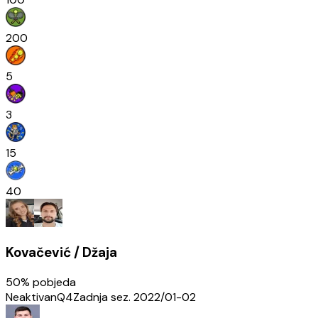
200
5
3
15
40
Kovačević / Džaja
50
% pobjeda
Neaktivan
Q4
Zadnja sez.
2022/01-02