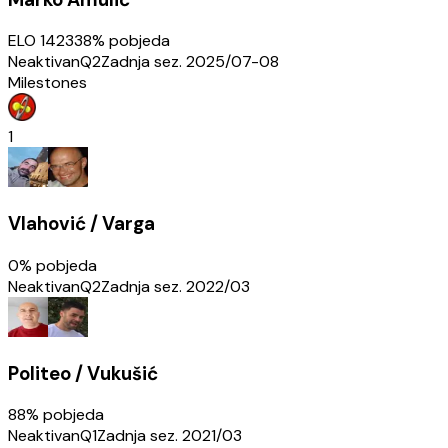
ELO
1423
38
% pobjeda
Neaktivan
Q2
Zadnja sez.
2025/07-08
Milestones
1
Vlahović / Varga
0
% pobjeda
Neaktivan
Q2
Zadnja sez.
2022/03
Politeo / Vukušić
88
% pobjeda
Neaktivan
Q1
Zadnja sez.
2021/03