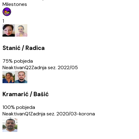
Milestones
1
Stanić / Radica
75
% pobjeda
Neaktivan
Q2
Zadnja sez.
2022/05
Kramarić / Bašić
100
% pobjeda
Neaktivan
Q1
Zadnja sez.
2020/03-korona