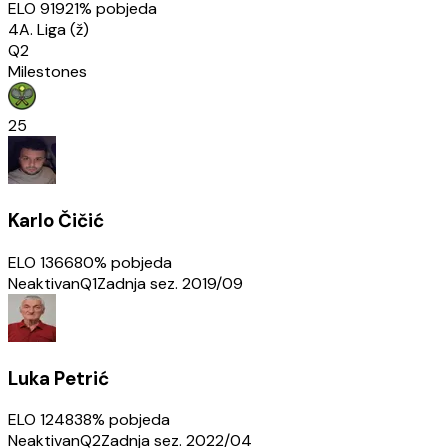
ELO
919
21
% pobjeda
4A. Liga (ž)
Q2
Milestones
25
Karlo Čičić
ELO
1366
80
% pobjeda
Neaktivan
Q1
Zadnja sez.
2019/09
Luka Petrić
ELO
1248
38
% pobjeda
Neaktivan
Q2
Zadnja sez.
2022/04