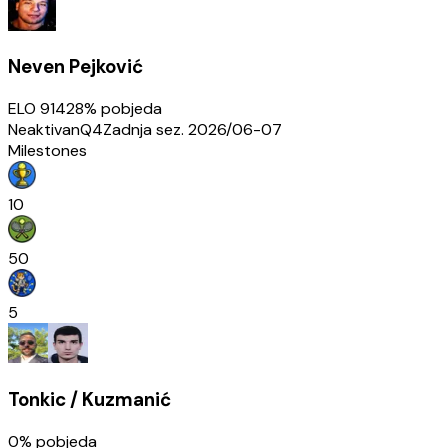
Neven Pejković
ELO
914
28
% pobjeda
Neaktivan
Q4
Zadnja sez.
2026/06-07
Milestones
10
50
5
Tonkic / Kuzmanić
0
% pobjeda