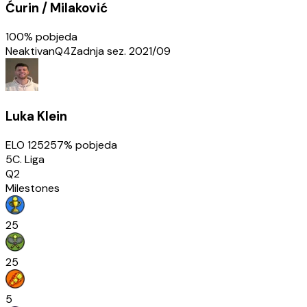
Ćurin / Milaković
100
% pobjeda
Neaktivan
Q4
Zadnja sez.
2021/09
Luka Klein
ELO
1252
57
% pobjeda
5C. Liga
Q2
Milestones
25
25
5