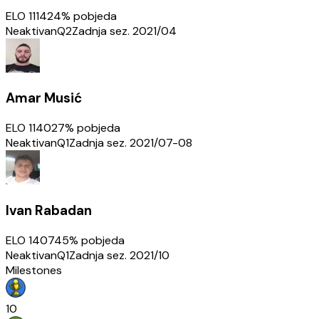
ELO
1114
24
% pobjeda
Neaktivan
Q2
Zadnja sez.
2021/04
Amar Musić
ELO
1140
27
% pobjeda
Neaktivan
Q1
Zadnja sez.
2021/07-08
Ivan Rabadan
ELO
1407
45
% pobjeda
Neaktivan
Q1
Zadnja sez.
2021/10
Milestones
10