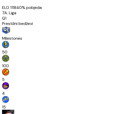
ELO
1118
40
% pobjeda
7A. Liga
Q1
Prestižni bedževi
Milestones
50
100
5
4
15