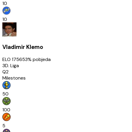
10
10
Vladimir Klemo
ELO
1756
53
% pobjeda
3D. Liga
Q2
Milestones
50
100
5