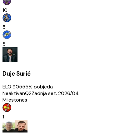
10
5
5
Duje Surić
ELO
905
55
% pobjeda
Neaktivan
Q2
Zadnja sez.
2026/04
Milestones
1