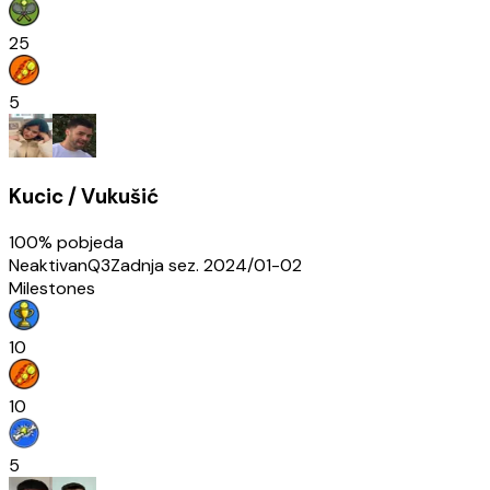
25
5
Kucic / Vukušić
100
% pobjeda
Neaktivan
Q3
Zadnja sez.
2024/01-02
Milestones
10
10
5