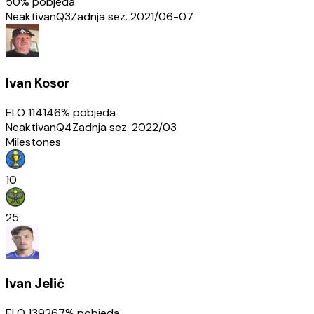
50
% pobjeda
Neaktivan
Q3
Zadnja sez.
2021/06-07
Ivan Kosor
ELO
1141
46
% pobjeda
Neaktivan
Q4
Zadnja sez.
2022/03
Milestones
10
25
Ivan Jelić
ELO
1392
67
% pobjeda