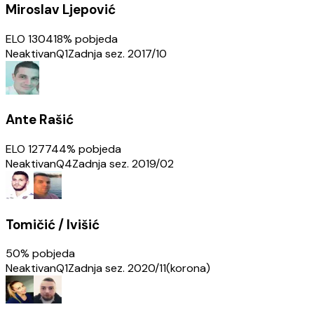
Miroslav Ljepović
ELO
1304
18
% pobjeda
Neaktivan
Q1
Zadnja sez.
2017/10
Ante Rašić
ELO
1277
44
% pobjeda
Neaktivan
Q4
Zadnja sez.
2019/02
Tomičić / Ivišić
50
% pobjeda
Neaktivan
Q1
Zadnja sez.
2020/11(korona)