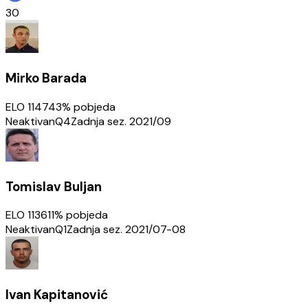
30
Mirko Barada
ELO
1147
43
% pobjeda
Neaktivan
Q4
Zadnja sez.
2021/09
Tomislav Buljan
ELO
1136
11
% pobjeda
Neaktivan
Q1
Zadnja sez.
2021/07-08
Ivan Kapitanović