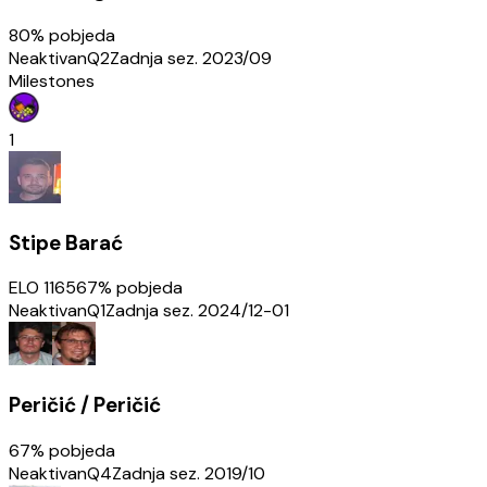
80
% pobjeda
Neaktivan
Q2
Zadnja sez.
2023/09
Milestones
1
Stipe Barać
ELO
1165
67
% pobjeda
Neaktivan
Q1
Zadnja sez.
2024/12-01
Peričić / Peričić
67
% pobjeda
Neaktivan
Q4
Zadnja sez.
2019/10