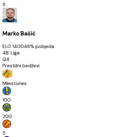
5
Marko Bašić
ELO
1400
46
% pobjeda
4B. Liga
Q4
Prestižni bedževi
Milestones
100
200
5