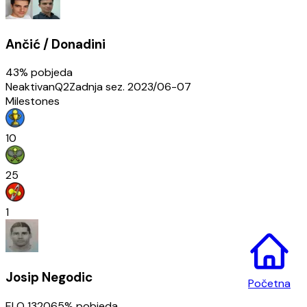
Ančić / Donadini
43
% pobjeda
Neaktivan
Q2
Zadnja sez.
2023/06-07
Milestones
10
25
1
Josip Negodic
Početna
ELO
1320
65
% pobjeda