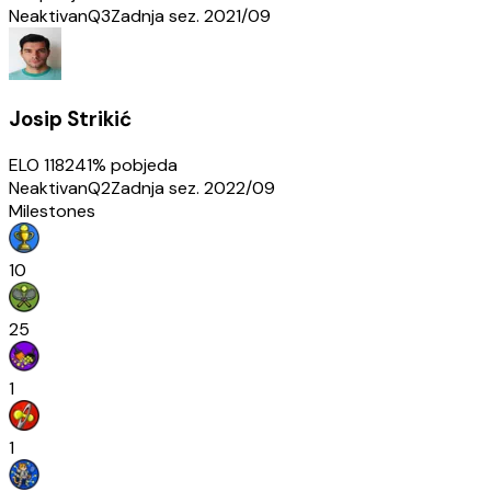
Neaktivan
Q3
Zadnja sez.
2021/09
Josip Strikić
ELO
1182
41
% pobjeda
Neaktivan
Q2
Zadnja sez.
2022/09
Milestones
10
25
1
1