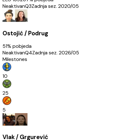
Neaktivan
Q3
Zadnja sez.
2020/05
Ostojić / Podrug
51
% pobjeda
Neaktivan
Q4
Zadnja sez.
2026/05
Milestones
10
25
5
Vlak / Grgurević