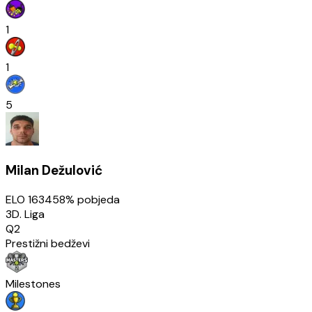
1
1
5
Milan Dežulović
ELO
1634
58
% pobjeda
3D. Liga
Q2
Prestižni bedževi
Milestones