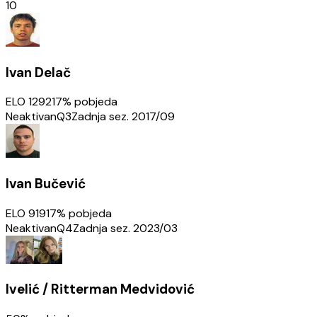
10
Ivan Delač
ELO
1292
17
% pobjeda
Neaktivan
Q3
Zadnja sez.
2017/09
Ivan Bučević
ELO
919
17
% pobjeda
Neaktivan
Q4
Zadnja sez.
2023/03
Ivelić / Ritterman Medvidović