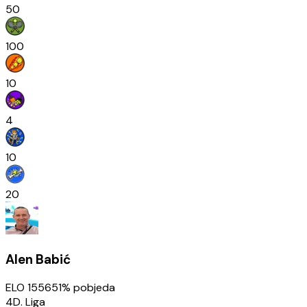
50
100
10
4
10
20
Alen Babić
ELO
1556
51
% pobjeda
4D. Liga