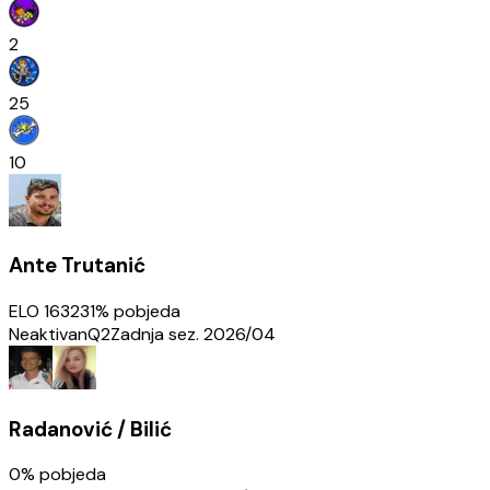
2
25
10
Ante Trutanić
ELO
1632
31
% pobjeda
Neaktivan
Q2
Zadnja sez.
2026/04
Radanović / Bilić
0
% pobjeda