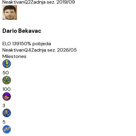
Neaktivan
Q2
Zadnja sez.
2019/09
Dario Bekavac
ELO
1391
50
% pobjeda
Neaktivan
Q4
Zadnja sez.
2026/05
Milestones
50
100
3
5