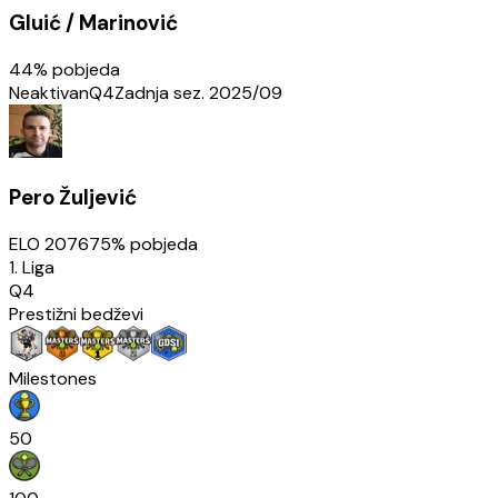
Gluić / Marinović
44
% pobjeda
Neaktivan
Q4
Zadnja sez.
2025/09
Pero Žuljević
ELO
2076
75
% pobjeda
1. Liga
Q4
Prestižni bedževi
Milestones
50