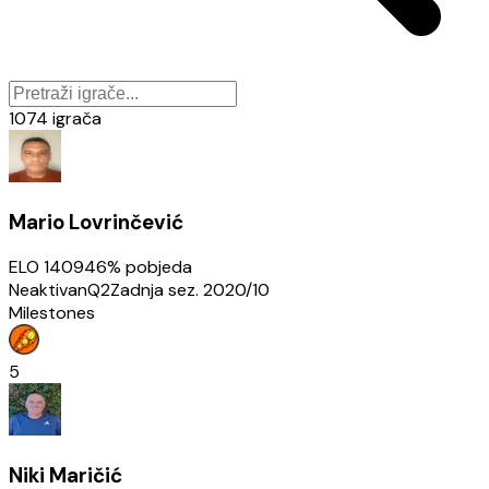
1074
igrača
Mario Lovrinčević
ELO
1409
46
% pobjeda
Neaktivan
Q2
Zadnja sez.
2020/10
Milestones
5
Niki Maričić