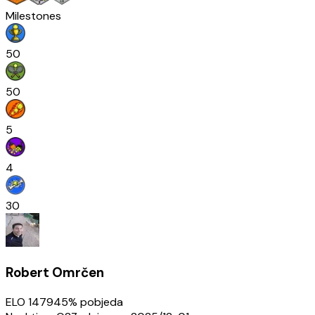
Milestones
50
50
5
4
30
Robert Omrčen
ELO
1479
45
% pobjeda