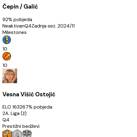
Čepin / Galić
92
% pobjeda
Neaktivan
Q4
Zadnja sez.
2024/11
Milestones
10
10
Vesna Višić Ostojić
ELO
1632
67
% pobjeda
2A. Liga (ž)
Q4
Prestižni bedževi