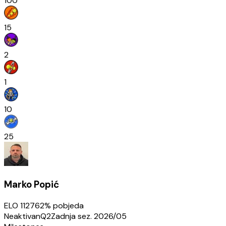
100
15
2
1
10
25
Marko Popić
ELO
1127
62
% pobjeda
Neaktivan
Q2
Zadnja sez.
2026/05