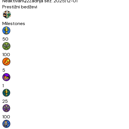
Neaktivan
Q2
Zadnja sez.
2025/12-01
Prestižni bedževi
Milestones
50
100
5
1
25
100