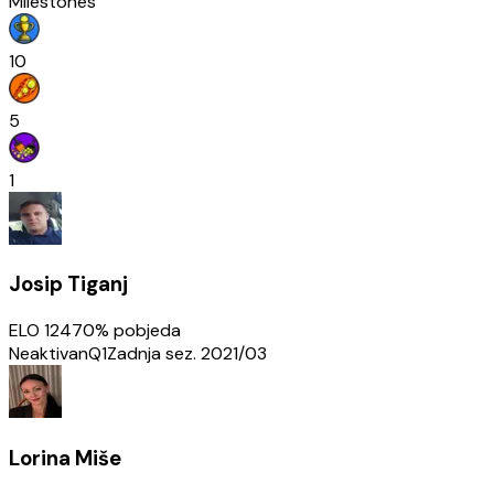
Milestones
10
5
1
Josip Tiganj
ELO
1247
0
% pobjeda
Neaktivan
Q1
Zadnja sez.
2021/03
Lorina Miše