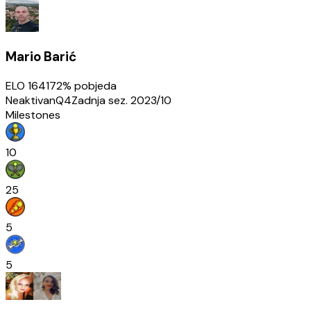
Mario Barić
ELO
1641
72
% pobjeda
Neaktivan
Q4
Zadnja sez.
2023/10
Milestones
10
25
5
5