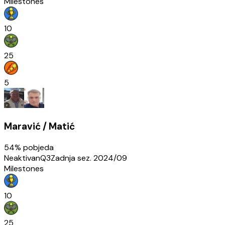
Milestones
10
25
5
Maravić / Matić
54
% pobjeda
Neaktivan
Q3
Zadnja sez.
2024/09
Milestones
10
25