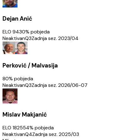
Dejan Anić
ELO
943
0
% pobjeda
Neaktivan
Q3
Zadnja sez.
2023/04
Perković / Malvasija
80
% pobjeda
Neaktivan
Q3
Zadnja sez.
2026/06-07
Mislav Makjanić
ELO
1825
54
% pobjeda
Neaktivan
Q4
Zadnja sez.
2025/03