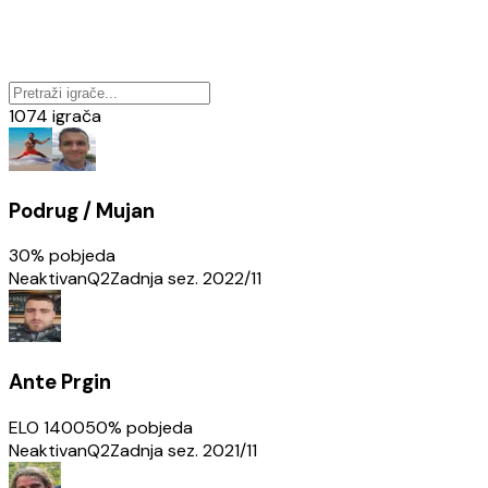
1074
igrača
Podrug / Mujan
30
% pobjeda
Neaktivan
Q2
Zadnja sez.
2022/11
Ante Prgin
ELO
1400
50
% pobjeda
Neaktivan
Q2
Zadnja sez.
2021/11