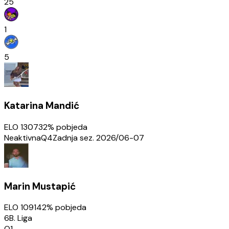
25
1
5
Katarina Mandić
ELO
1307
32
% pobjeda
Neaktivna
Q4
Zadnja sez.
2026/06-07
Marin Mustapić
ELO
1091
42
% pobjeda
6B. Liga
Q1