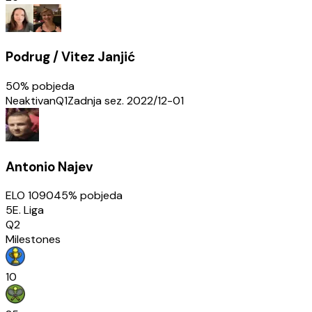
Podrug / Vitez Janjić
50
% pobjeda
Neaktivan
Q1
Zadnja sez.
2022/12-01
Antonio Najev
ELO
1090
45
% pobjeda
5E. Liga
Q2
Milestones
10