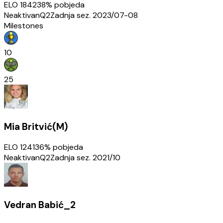
ELO
1842
38
% pobjeda
Neaktivan
Q2
Zadnja sez.
2023/07-08
Milestones
10
25
Mia Britvić(M)
ELO
1241
36
% pobjeda
Neaktivan
Q2
Zadnja sez.
2021/10
Vedran Babić_2