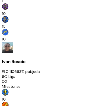
1
10
15
10
Ivan Roscic
ELO
1106
63
% pobjeda
6C. Liga
Q2
Milestones
10