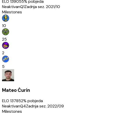
ELO
1390
55
% pobjeda
Neaktivan
Q1
Zadnja sez.
2021/10
Milestones
10
25
2
5
Mateo Ćurin
ELO
1378
52
% pobjeda
Neaktivan
Q4
Zadnja sez.
2022/09
Milestones