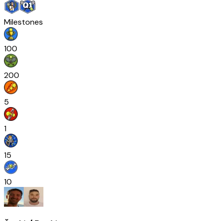
Milestones
100
200
5
1
15
10