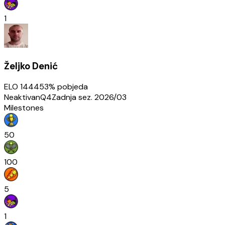
1
Željko Denić
ELO
1444
53
% pobjeda
Neaktivan
Q4
Zadnja sez.
2026/03
Milestones
50
100
5
1