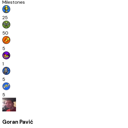
Milestones
25
50
5
1
5
5
Goran Pavić