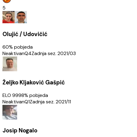
5
Olujić / Udovičić
60
% pobjeda
Neaktivan
Q4
Zadnja sez.
2021/03
Željko Kljaković Gašpić
ELO
999
8
% pobjeda
Neaktivan
Q1
Zadnja sez.
2021/11
Josip Nogalo