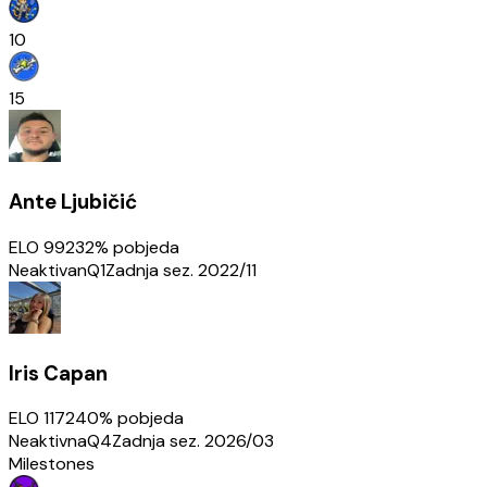
10
15
Ante Ljubičić
ELO
992
32
% pobjeda
Neaktivan
Q1
Zadnja sez.
2022/11
Iris Capan
ELO
1172
40
% pobjeda
Neaktivna
Q4
Zadnja sez.
2026/03
Milestones