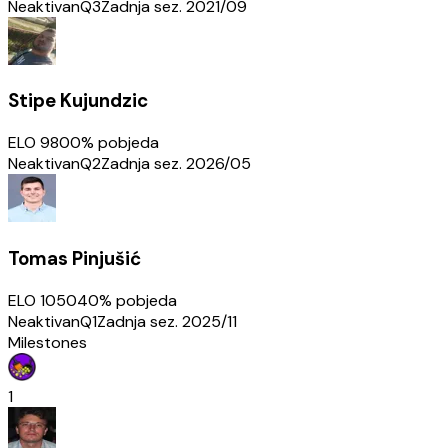
Neaktivan
Q3
Zadnja sez.
2021/09
Stipe Kujundzic
ELO
980
0
% pobjeda
Neaktivan
Q2
Zadnja sez.
2026/05
Tomas Pinjušić
ELO
1050
40
% pobjeda
Neaktivan
Q1
Zadnja sez.
2025/11
Milestones
1