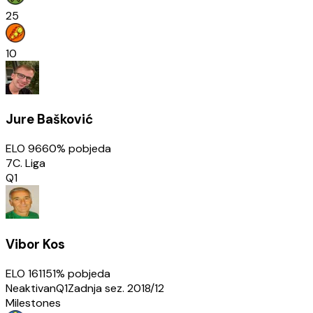
25
10
Jure Bašković
ELO
966
0
% pobjeda
7C. Liga
Q1
Vibor Kos
ELO
1611
51
% pobjeda
Neaktivan
Q1
Zadnja sez.
2018/12
Milestones