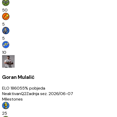
50
5
5
10
Goran Mulalić
ELO
1860
55
% pobjeda
Neaktivan
Q2
Zadnja sez.
2026/06-07
Milestones
25