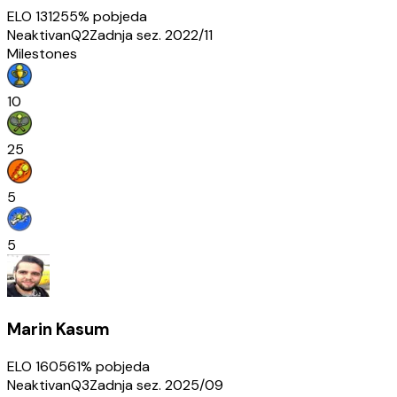
ELO
1312
55
% pobjeda
Neaktivan
Q2
Zadnja sez.
2022/11
Milestones
10
25
5
5
Marin Kasum
ELO
1605
61
% pobjeda
Neaktivan
Q3
Zadnja sez.
2025/09