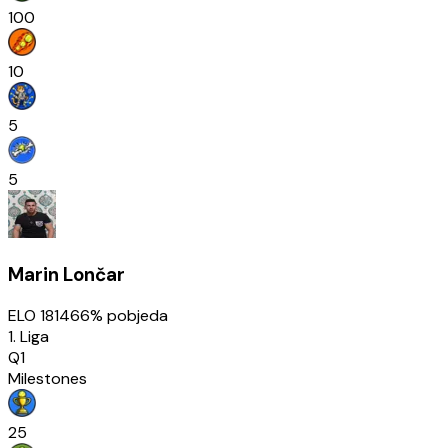
100
10
5
5
Marin Lončar
ELO
1814
66
% pobjeda
1. Liga
Q1
Milestones
25