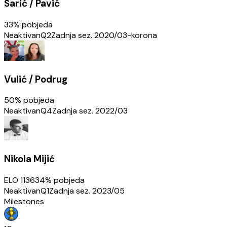
Šarić / Pavić
33
% pobjeda
Neaktivan
Q2
Zadnja sez.
2020/03-korona
Vulić / Podrug
50
% pobjeda
Neaktivan
Q4
Zadnja sez.
2022/03
Nikola Mijić
ELO
1136
34
% pobjeda
Neaktivan
Q1
Zadnja sez.
2023/05
Milestones