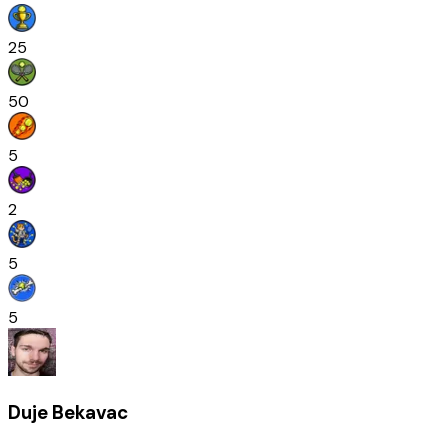
25
50
5
2
5
5
Duje Bekavac