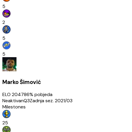
5
2
5
5
Marko Šimović
ELO
2047
86
% pobjeda
Neaktivan
Q3
Zadnja sez.
2021/03
Milestones
25