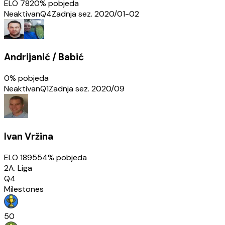
ELO
782
0
% pobjeda
Neaktivan
Q4
Zadnja sez.
2020/01-02
Andrijanić / Babić
0
% pobjeda
Neaktivan
Q1
Zadnja sez.
2020/09
Ivan Vržina
ELO
1895
54
% pobjeda
2A. Liga
Q4
Milestones
50