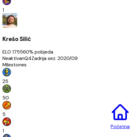
1
Krešo Silić
ELO
1755
60
% pobjeda
Neaktivan
Q4
Zadnja sez.
2020/09
Milestones
25
50
5
Početna
1