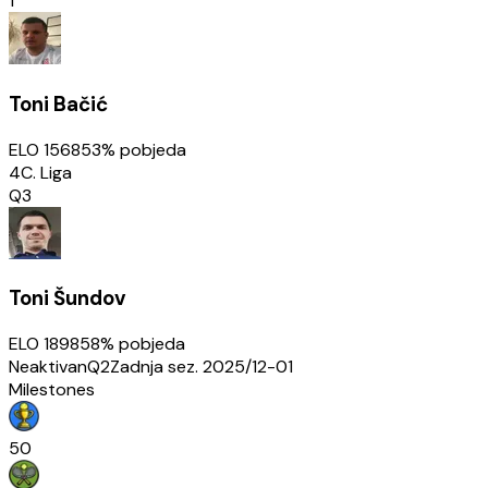
1
Toni Bačić
ELO
1568
53
% pobjeda
4C. Liga
Q3
Toni Šundov
ELO
1898
58
% pobjeda
Neaktivan
Q2
Zadnja sez.
2025/12-01
Milestones
50