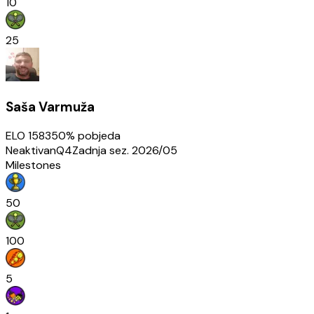
10
25
Saša Varmuža
ELO
1583
50
% pobjeda
Neaktivan
Q4
Zadnja sez.
2026/05
Milestones
50
100
5