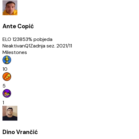
Ante Copić
ELO
1238
53
% pobjeda
Neaktivan
Q1
Zadnja sez.
2021/11
Milestones
10
5
1
Dino Vrančić