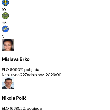
10
25
5
Mislava Brko
ELO
605
0
% pobjeda
Neaktivna
Q2
Zadnja sez.
2023/09
Nikola Polić
ELO
1638
52
% pobjeda