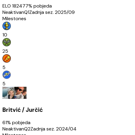
ELO
1824
77
% pobjeda
Neaktivan
Q1
Zadnja sez.
2025/09
Milestones
10
25
5
5
Britvić / Jurčić
61
% pobjeda
Neaktivan
Q2
Zadnja sez.
2024/04