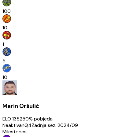
100
10
1
5
10
Marin Oršulić
ELO
1352
50
% pobjeda
Neaktivan
Q4
Zadnja sez.
2024/09
Milestones