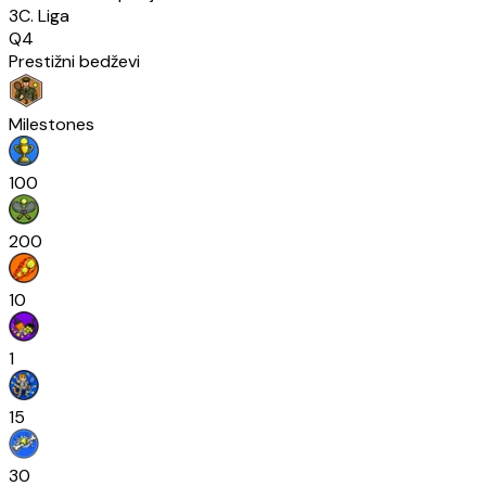
3C. Liga
Q4
Prestižni bedževi
Milestones
100
200
10
1
15
30