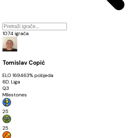
1074
igrača
Tomislav Copić
ELO
1694
63
% pobjeda
6D. Liga
Q3
Milestones
25
25