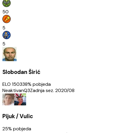
50
5
5
Slobodan Širić
ELO
1503
38
% pobjeda
Neaktivan
Q3
Zadnja sez.
2020/08
Pijuk / Vulic
25
% pobjeda