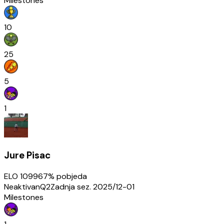
Milestones
10
25
5
1
Jure Pisac
ELO
1099
67
% pobjeda
Neaktivan
Q2
Zadnja sez.
2025/12-01
Milestones