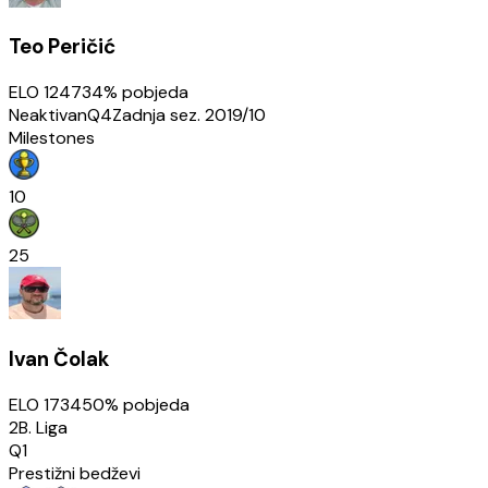
Teo Peričić
ELO
1247
34
% pobjeda
Neaktivan
Q4
Zadnja sez.
2019/10
Milestones
10
25
Ivan Čolak
ELO
1734
50
% pobjeda
2B. Liga
Q1
Prestižni bedževi