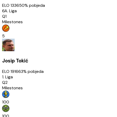
ELO
1336
50
% pobjeda
6A. Liga
Q1
Milestones
5
Josip Tokić
ELO
1916
63
% pobjeda
1. Liga
Q2
Milestones
100
100