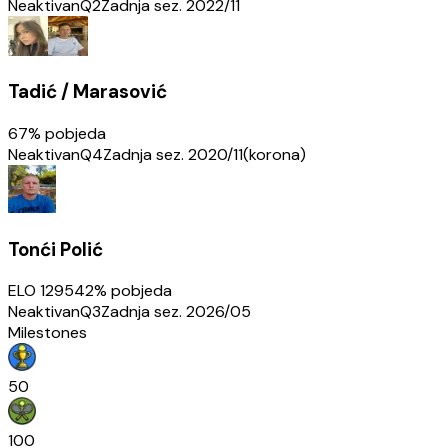
Neaktivan
Q2
Zadnja sez.
2022/11
Tadić / Marasović
67
% pobjeda
Neaktivan
Q4
Zadnja sez.
2020/11(korona)
Tonći Polić
ELO
1295
42
% pobjeda
Neaktivan
Q3
Zadnja sez.
2026/05
Milestones
50
100