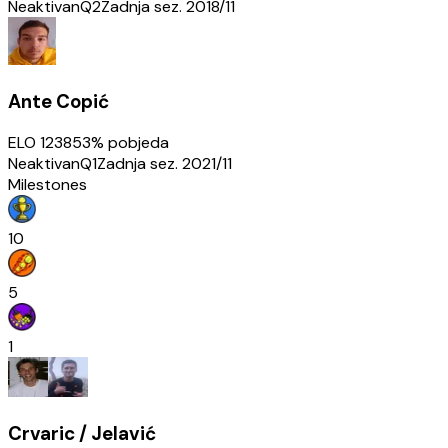
Neaktivan
Q2
Zadnja sez.
2018/11
Ante Copić
ELO
1238
53
% pobjeda
Neaktivan
Q1
Zadnja sez.
2021/11
Milestones
10
5
1
Crvaric / Jelavić