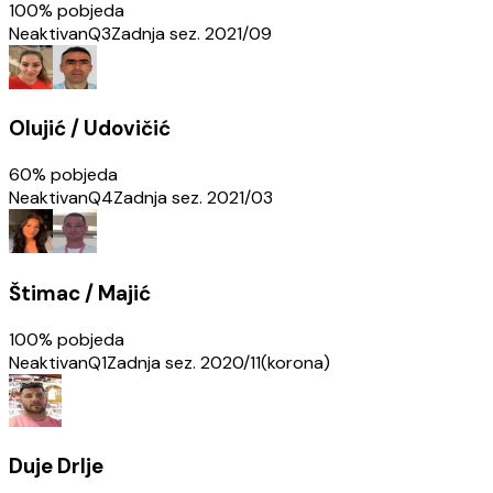
100
% pobjeda
Neaktivan
Q3
Zadnja sez.
2021/09
Olujić / Udovičić
60
% pobjeda
Neaktivan
Q4
Zadnja sez.
2021/03
Štimac / Majić
100
% pobjeda
Neaktivan
Q1
Zadnja sez.
2020/11(korona)
Duje Drlje