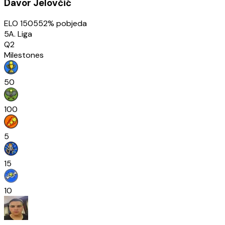
Davor Jelovčić
ELO
1505
52
% pobjeda
5A. Liga
Q2
Milestones
50
100
5
15
10