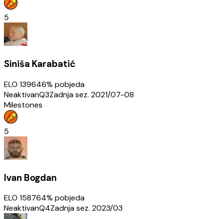
5
Siniša Karabatić
ELO
1396
46
% pobjeda
Neaktivan
Q3
Zadnja sez.
2021/07-08
Milestones
5
Ivan Bogdan
ELO
1587
64
% pobjeda
Neaktivan
Q4
Zadnja sez.
2023/03