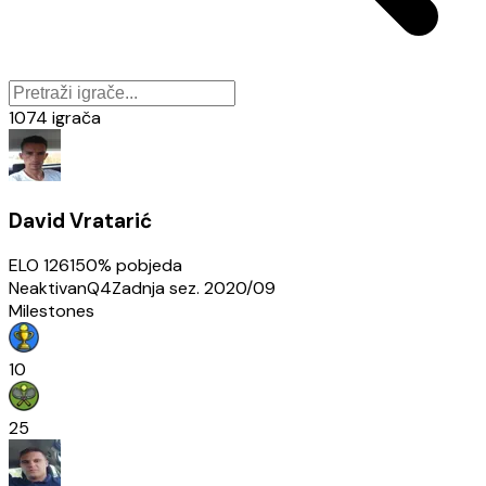
1074
igrača
David Vratarić
ELO
1261
50
% pobjeda
Neaktivan
Q4
Zadnja sez.
2020/09
Milestones
10
25