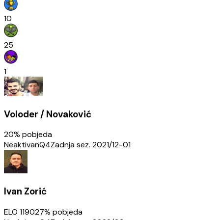
10
25
1
Voloder / Novaković
20
% pobjeda
Neaktivan
Q4
Zadnja sez.
2021/12-01
Ivan Zorić
ELO
1190
27
% pobjeda