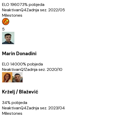
ELO
1960
73
% pobjeda
Neaktivan
Q4
Zadnja sez.
2022/05
Milestones
5
Marin Donadini
ELO
1400
0
% pobjeda
Neaktivan
Q1
Zadnja sez.
2020/10
Krželj / Blažević
34
% pobjeda
Neaktivan
Q4
Zadnja sez.
2023/04
Milestones