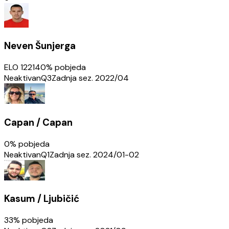
Neven Šunjerga
ELO
1221
40
% pobjeda
Neaktivan
Q3
Zadnja sez.
2022/04
Capan / Capan
0
% pobjeda
Neaktivan
Q1
Zadnja sez.
2024/01-02
Kasum / Ljubičić
33
% pobjeda