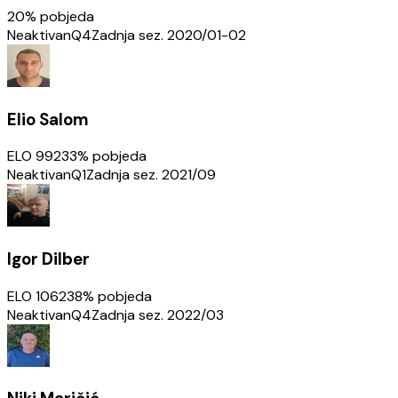
20
% pobjeda
Neaktivan
Q4
Zadnja sez.
2020/01-02
Elio Salom
ELO
992
33
% pobjeda
Neaktivan
Q1
Zadnja sez.
2021/09
Igor Dilber
ELO
1062
38
% pobjeda
Neaktivan
Q4
Zadnja sez.
2022/03