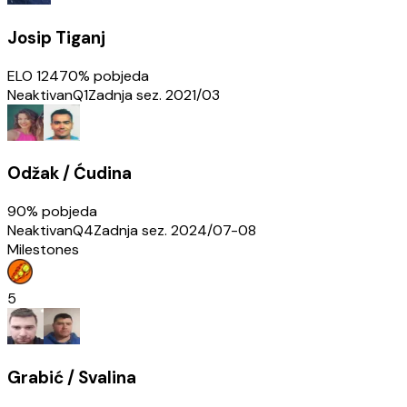
Josip Tiganj
ELO
1247
0
% pobjeda
Neaktivan
Q1
Zadnja sez.
2021/03
Odžak / Ćudina
90
% pobjeda
Neaktivan
Q4
Zadnja sez.
2024/07-08
Milestones
5
Grabić / Svalina