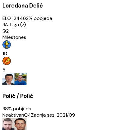
Loredana Delić
ELO
1244
62
% pobjeda
3A. Liga (ž)
Q2
Milestones
10
5
Polić / Polić
38
% pobjeda
Neaktivan
Q4
Zadnja sez.
2021/09