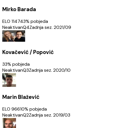
Mirko Barada
ELO
1147
43
% pobjeda
Neaktivan
Q4
Zadnja sez.
2021/09
Kovačević / Popović
33
% pobjeda
Neaktivan
Q3
Zadnja sez.
2020/10
Marin Blažević
ELO
966
10
% pobjeda
Neaktivan
Q2
Zadnja sez.
2019/03