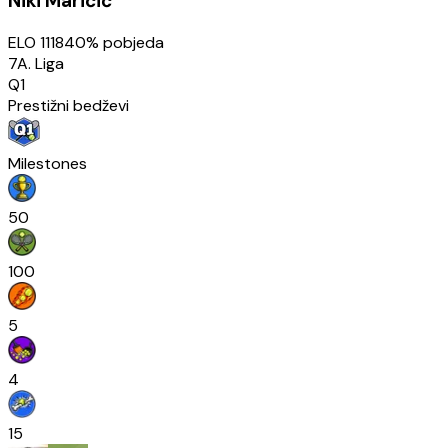
Niki Maričić
ELO
1118
40
% pobjeda
7A. Liga
Q1
Prestižni bedževi
Milestones
50
100
5
4
15