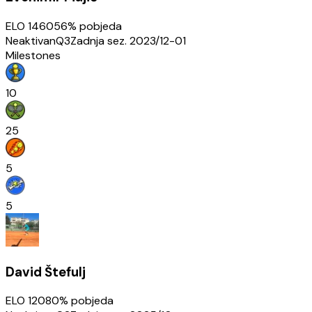
ELO
1460
56
% pobjeda
Neaktivan
Q3
Zadnja sez.
2023/12-01
Milestones
10
25
5
5
David Štefulj
ELO
1208
0
% pobjeda