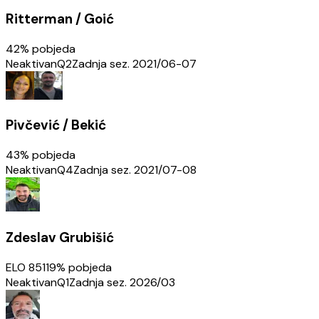
Ritterman / Goić
42
% pobjeda
Neaktivan
Q2
Zadnja sez.
2021/06-07
Pivčević / Bekić
43
% pobjeda
Neaktivan
Q4
Zadnja sez.
2021/07-08
Zdeslav Grubišić
ELO
851
19
% pobjeda
Neaktivan
Q1
Zadnja sez.
2026/03