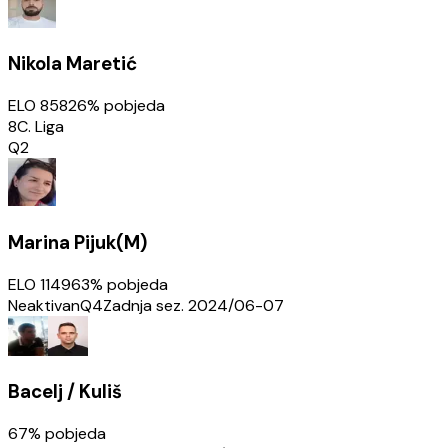
Nikola Maretić
ELO
858
26
% pobjeda
8C. Liga
Q2
Marina Pijuk(M)
ELO
1149
63
% pobjeda
Neaktivan
Q4
Zadnja sez.
2024/06-07
Bacelj / Kuliš
67
% pobjeda