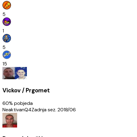
5
1
5
15
Vickov / Prgomet
60
% pobjeda
Neaktivan
Q4
Zadnja sez.
2018/06