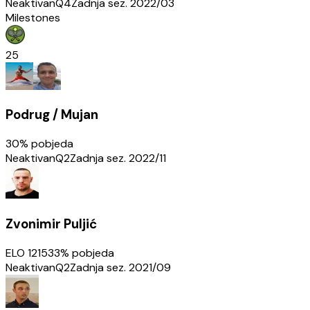
Neaktivan
Q4
Zadnja sez.
2022/03
Milestones
25
Podrug / Mujan
30
% pobjeda
Neaktivan
Q2
Zadnja sez.
2022/11
Zvonimir Puljić
ELO
1215
33
% pobjeda
Neaktivan
Q2
Zadnja sez.
2021/09