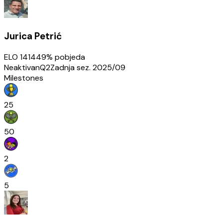
Jurica Petrić
ELO
1414
49
% pobjeda
Neaktivan
Q2
Zadnja sez.
2025/09
Milestones
25
50
2
5