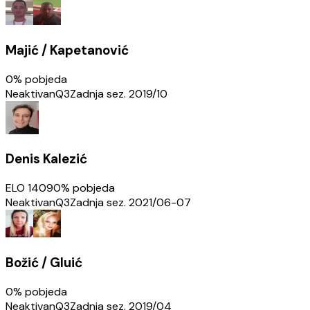
Majić / Kapetanović
0
% pobjeda
Neaktivan
Q3
Zadnja sez.
2019/10
Denis Kalezić
ELO
1409
0
% pobjeda
Neaktivan
Q3
Zadnja sez.
2021/06-07
Božić / Gluić
0
% pobjeda
Neaktivan
Q3
Zadnja sez.
2019/04