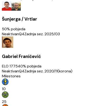
Šunjerga / Vrtlar
50
% pobjeda
Neaktivan
Q4
Zadnja sez.
2025/03
Gabriel Franičević
ELO
1775
40
% pobjeda
Neaktivan
Q4
Zadnja sez.
2020/11(korona)
Milestones
10
25