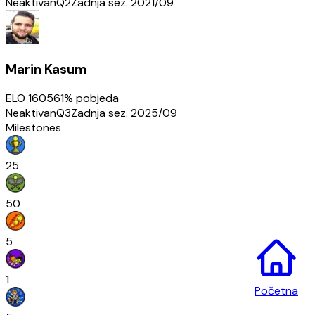
Neaktivan
Q2
Zadnja sez.
2021/09
Marin Kasum
ELO
1605
61
% pobjeda
Neaktivan
Q3
Zadnja sez.
2025/09
Milestones
25
50
5
1
Početna