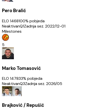
Pero Bralić
ELO
1468
100
% pobjeda
Neaktivan
Q1
Zadnja sez.
2022/12-01
Milestones
5
Marko Tomasović
ELO
1478
33
% pobjeda
Neaktivan
Q3
Zadnja sez.
2026/05
Brajković / Repušić