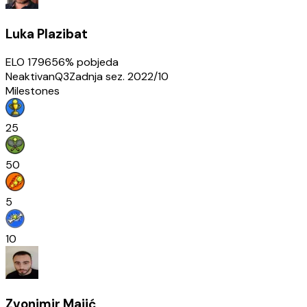
Luka Plazibat
ELO
1796
56
% pobjeda
Neaktivan
Q3
Zadnja sez.
2022/10
Milestones
25
50
5
10
Zvonimir Majić