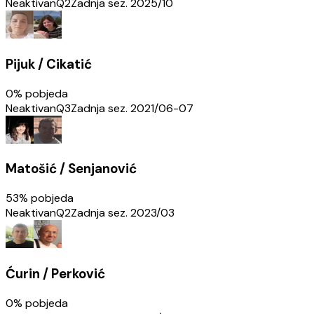
Neaktivan
Q2
Zadnja sez.
2025/10
Pijuk / Cikatić
0
% pobjeda
Neaktivan
Q3
Zadnja sez.
2021/06-07
Matošić / Senjanović
53
% pobjeda
Neaktivan
Q2
Zadnja sez.
2023/03
Ćurin / Perković
0
% pobjeda