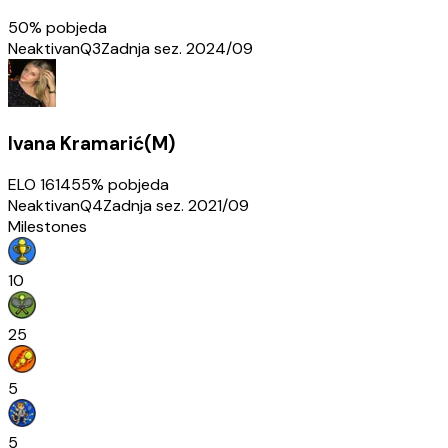
50
% pobjeda
Neaktivan
Q3
Zadnja sez.
2024/09
Ivana Kramarić(M)
ELO
1614
55
% pobjeda
Neaktivan
Q4
Zadnja sez.
2021/09
Milestones
10
25
5
5