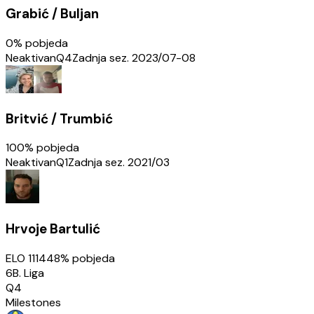
Grabić / Buljan
0
% pobjeda
Neaktivan
Q4
Zadnja sez.
2023/07-08
Britvić / Trumbić
100
% pobjeda
Neaktivan
Q1
Zadnja sez.
2021/03
Hrvoje Bartulić
ELO
1114
48
% pobjeda
6B. Liga
Q4
Milestones