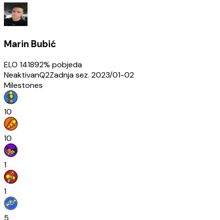
Marin Bubić
ELO
1418
92
% pobjeda
Neaktivan
Q2
Zadnja sez.
2023/01-02
Milestones
10
10
1
1
5