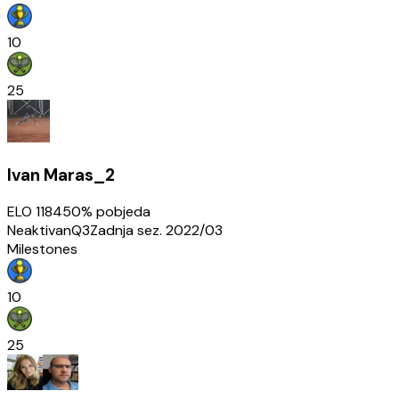
10
25
Ivan Maras_2
ELO
1184
50
% pobjeda
Neaktivan
Q3
Zadnja sez.
2022/03
Milestones
10
25