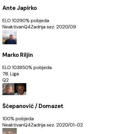
Ante Japirko
ELO
1029
0
% pobjeda
Neaktivan
Q4
Zadnja sez.
2020/09
Marko Riljin
ELO
1038
50
% pobjeda
7B. Liga
Q2
Šćepanović / Domazet
100
% pobjeda
Neaktivan
Q4
Zadnja sez.
2020/01-02