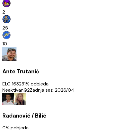
2
25
10
Ante Trutanić
ELO
1632
31
% pobjeda
Neaktivan
Q2
Zadnja sez.
2026/04
Radanović / Bilić
0
% pobjeda