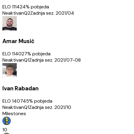
ELO
1114
24
% pobjeda
Neaktivan
Q2
Zadnja sez.
2021/04
Amar Musić
ELO
1140
27
% pobjeda
Neaktivan
Q1
Zadnja sez.
2021/07-08
Ivan Rabadan
ELO
1407
45
% pobjeda
Neaktivan
Q1
Zadnja sez.
2021/10
Milestones
10