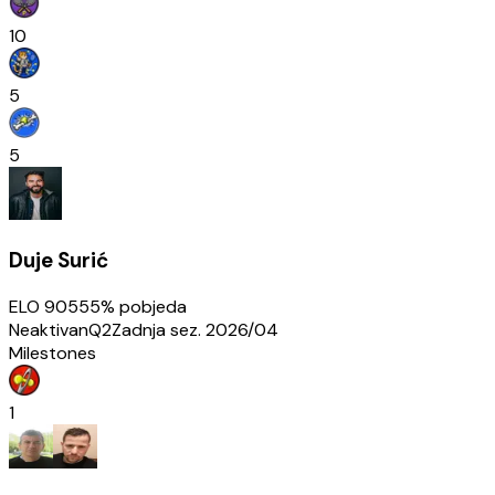
10
5
5
Duje Surić
ELO
905
55
% pobjeda
Neaktivan
Q2
Zadnja sez.
2026/04
Milestones
1