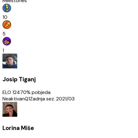
Milestones
10
5
1
Josip Tiganj
ELO
1247
0
% pobjeda
Neaktivan
Q1
Zadnja sez.
2021/03
Lorina Miše