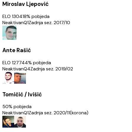
Miroslav Ljepović
ELO
1304
18
% pobjeda
Neaktivan
Q1
Zadnja sez.
2017/10
Ante Rašić
ELO
1277
44
% pobjeda
Neaktivan
Q4
Zadnja sez.
2019/02
Tomičić / Ivišić
50
% pobjeda
Neaktivan
Q1
Zadnja sez.
2020/11(korona)