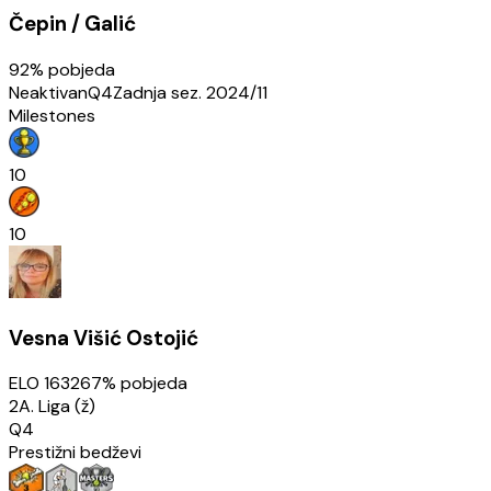
Čepin / Galić
92
% pobjeda
Neaktivan
Q4
Zadnja sez.
2024/11
Milestones
10
10
Vesna Višić Ostojić
ELO
1632
67
% pobjeda
2A. Liga (ž)
Q4
Prestižni bedževi