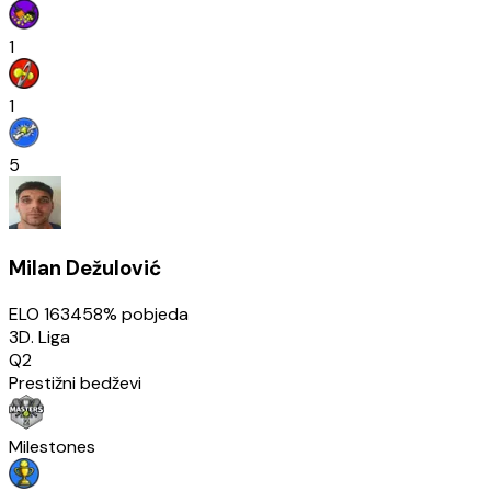
1
1
5
Milan Dežulović
ELO
1634
58
% pobjeda
3D. Liga
Q2
Prestižni bedževi
Milestones