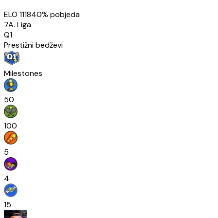
ELO
1118
40
% pobjeda
7A. Liga
Q1
Prestižni bedževi
Milestones
50
100
5
4
15