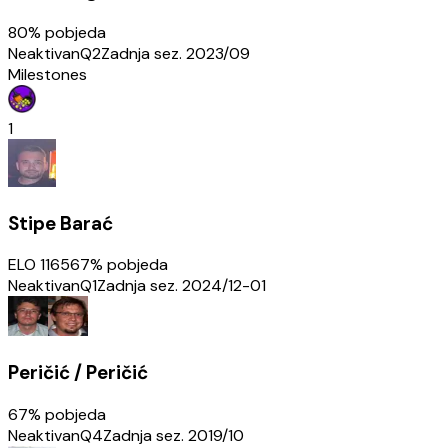
80
% pobjeda
Neaktivan
Q2
Zadnja sez.
2023/09
Milestones
1
Stipe Barać
ELO
1165
67
% pobjeda
Neaktivan
Q1
Zadnja sez.
2024/12-01
Peričić / Peričić
67
% pobjeda
Neaktivan
Q4
Zadnja sez.
2019/10