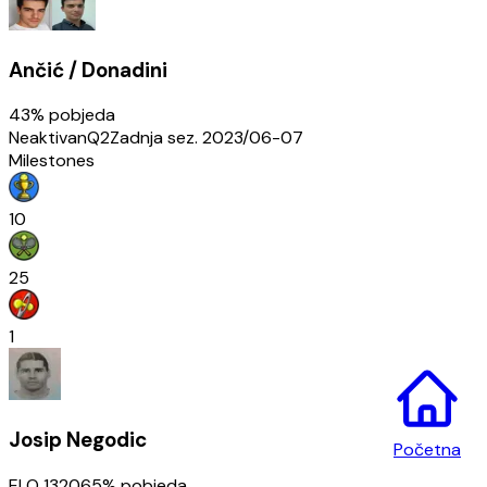
Ančić / Donadini
43
% pobjeda
Neaktivan
Q2
Zadnja sez.
2023/06-07
Milestones
10
25
1
Josip Negodic
Početna
ELO
1320
65
% pobjeda