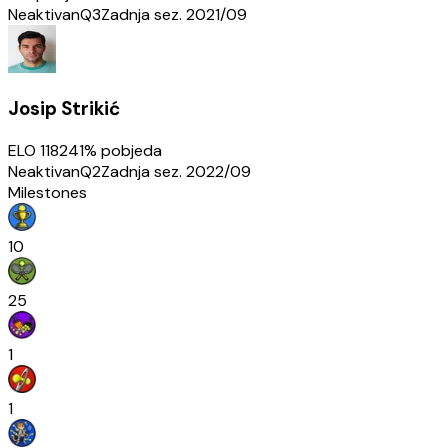
Neaktivan
Q3
Zadnja sez.
2021/09
Josip Strikić
ELO
1182
41
% pobjeda
Neaktivan
Q2
Zadnja sez.
2022/09
Milestones
10
25
1
1