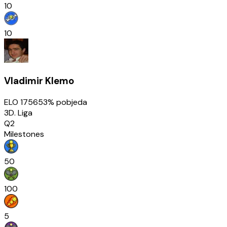
10
10
Vladimir Klemo
ELO
1756
53
% pobjeda
3D. Liga
Q2
Milestones
50
100
5