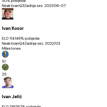
50
% pobjeda
Neaktivan
Q3
Zadnja sez.
2021/06-07
Ivan Kosor
ELO
1141
46
% pobjeda
Neaktivan
Q4
Zadnja sez.
2022/03
Milestones
10
25
Ivan Jelić
ELO
1392
67
% pobjeda