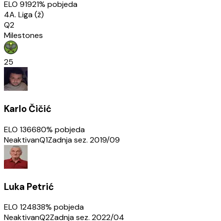
ELO
919
21
% pobjeda
4A. Liga (ž)
Q2
Milestones
25
Karlo Čičić
ELO
1366
80
% pobjeda
Neaktivan
Q1
Zadnja sez.
2019/09
Luka Petrić
ELO
1248
38
% pobjeda
Neaktivan
Q2
Zadnja sez.
2022/04