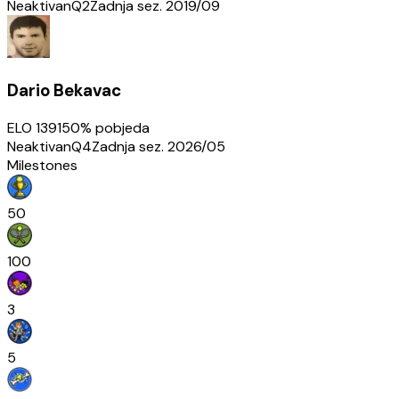
Neaktivan
Q2
Zadnja sez.
2019/09
Dario Bekavac
ELO
1391
50
% pobjeda
Neaktivan
Q4
Zadnja sez.
2026/05
Milestones
50
100
3
5