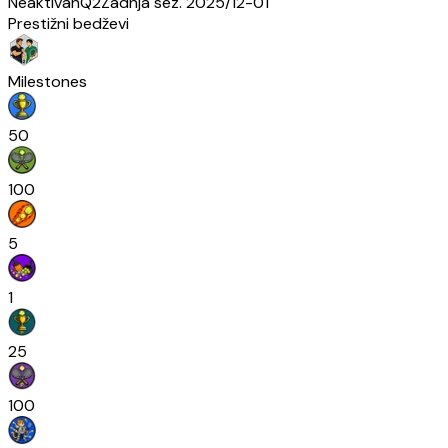
Neaktivan
Q2
Zadnja sez.
2025/12-01
Prestižni bedževi
Milestones
50
100
5
1
25
100