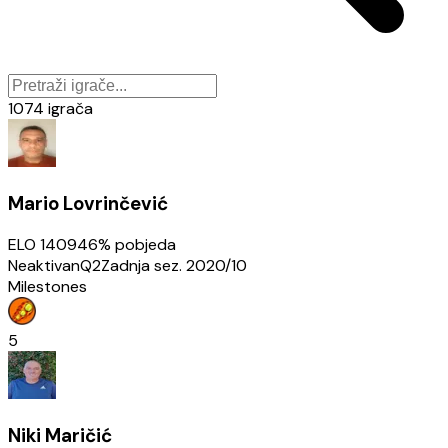
1074
igrača
Mario Lovrinčević
ELO
1409
46
% pobjeda
Neaktivan
Q2
Zadnja sez.
2020/10
Milestones
5
Niki Maričić