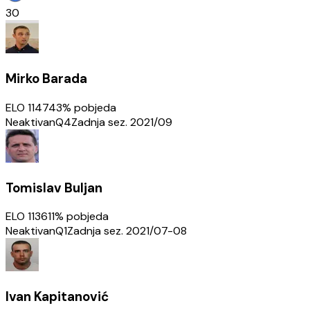
30
Mirko Barada
ELO
1147
43
% pobjeda
Neaktivan
Q4
Zadnja sez.
2021/09
Tomislav Buljan
ELO
1136
11
% pobjeda
Neaktivan
Q1
Zadnja sez.
2021/07-08
Ivan Kapitanović