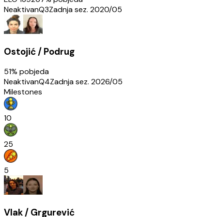
Neaktivan
Q3
Zadnja sez.
2020/05
Ostojić / Podrug
51
% pobjeda
Neaktivan
Q4
Zadnja sez.
2026/05
Milestones
10
25
5
Vlak / Grgurević