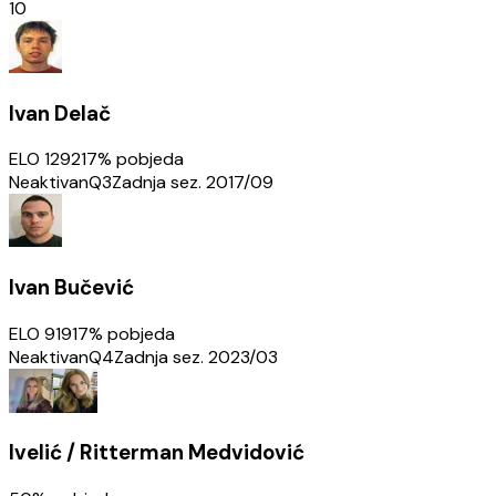
10
Ivan Delač
ELO
1292
17
% pobjeda
Neaktivan
Q3
Zadnja sez.
2017/09
Ivan Bučević
ELO
919
17
% pobjeda
Neaktivan
Q4
Zadnja sez.
2023/03
Ivelić / Ritterman Medvidović