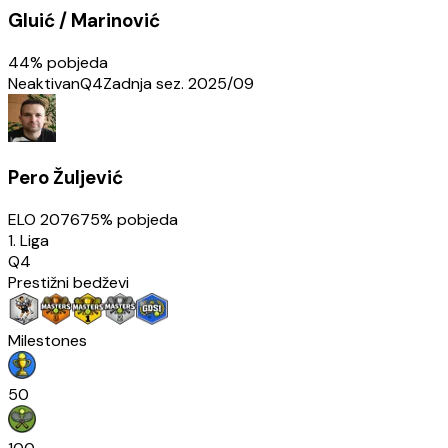
Gluić / Marinović
44
% pobjeda
Neaktivan
Q4
Zadnja sez.
2025/09
Pero Žuljević
ELO
2076
75
% pobjeda
1. Liga
Q4
Prestižni bedževi
Milestones
50