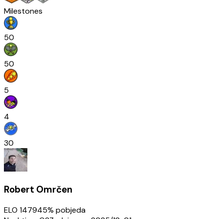
Milestones
50
50
5
4
30
Robert Omrčen
ELO
1479
45
% pobjeda