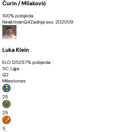
Ćurin / Milaković
100
% pobjeda
Neaktivan
Q4
Zadnja sez.
2021/09
Luka Klein
ELO
1252
57
% pobjeda
5C. Liga
Q2
Milestones
25
25
5