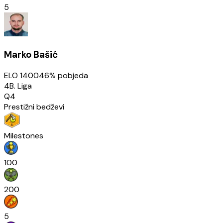
5
Marko Bašić
ELO
1400
46
% pobjeda
4B. Liga
Q4
Prestižni bedževi
Milestones
100
200
5