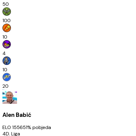
50
100
10
4
10
20
Alen Babić
ELO
1556
51
% pobjeda
4D. Liga