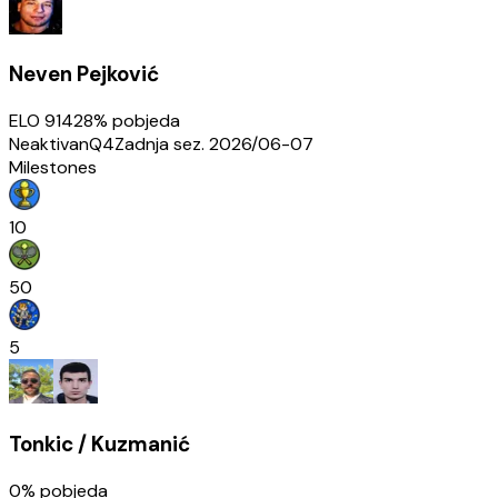
Neven Pejković
ELO
914
28
% pobjeda
Neaktivan
Q4
Zadnja sez.
2026/06-07
Milestones
10
50
5
Tonkic / Kuzmanić
0
% pobjeda