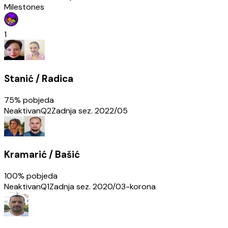
Milestones
1
Stanić / Radica
75
% pobjeda
Neaktivan
Q2
Zadnja sez.
2022/05
Kramarić / Bašić
100
% pobjeda
Neaktivan
Q1
Zadnja sez.
2020/03-korona