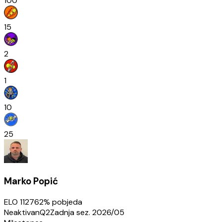
100
15
2
1
10
25
Marko Popić
ELO
1127
62
% pobjeda
Neaktivan
Q2
Zadnja sez.
2026/05