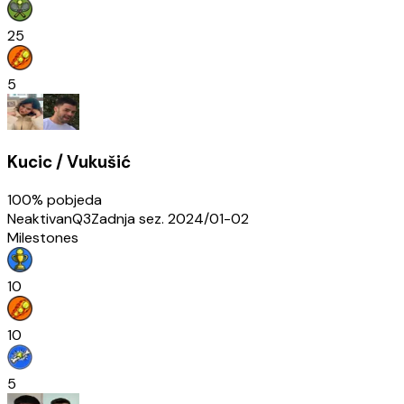
25
5
Kucic / Vukušić
100
% pobjeda
Neaktivan
Q3
Zadnja sez.
2024/01-02
Milestones
10
10
5