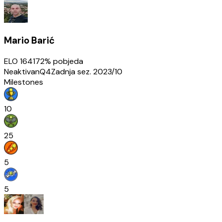
Mario Barić
ELO
1641
72
% pobjeda
Neaktivan
Q4
Zadnja sez.
2023/10
Milestones
10
25
5
5