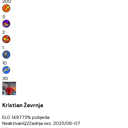
200
5
2
1
10
30
Kristian Ževrnja
ELO
1497
73
% pobjeda
Neaktivan
Q2
Zadnja sez.
2025/06-07