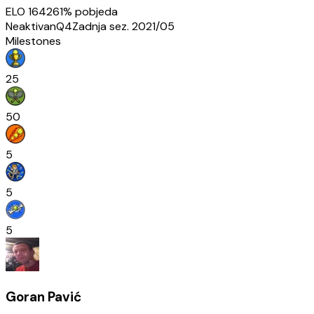
ELO
1642
61
% pobjeda
Neaktivan
Q4
Zadnja sez.
2021/05
Milestones
25
50
5
5
5
Goran Pavić