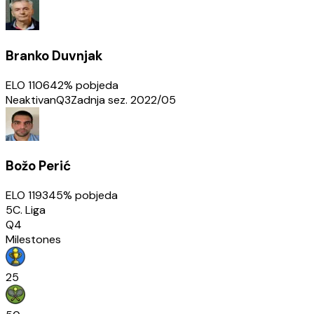
Branko Duvnjak
ELO
1106
42
% pobjeda
Neaktivan
Q3
Zadnja sez.
2022/05
Božo Perić
ELO
1193
45
% pobjeda
5C. Liga
Q4
Milestones
25