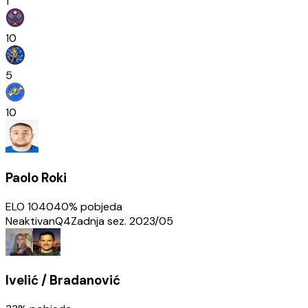
1
10
5
10
Paolo Roki
ELO
1040
40
% pobjeda
Neaktivan
Q4
Zadnja sez.
2023/05
Ivelić / Bradanović