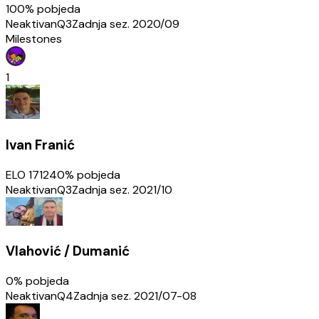
100
% pobjeda
Neaktivan
Q3
Zadnja sez.
2020/09
Milestones
1
Ivan Franić
ELO
1712
40
% pobjeda
Neaktivan
Q3
Zadnja sez.
2021/10
Vlahović / Dumanić
0
% pobjeda
Neaktivan
Q4
Zadnja sez.
2021/07-08