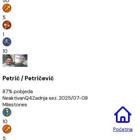
50
5
1
10
Petrić / Petričević
87
% pobjeda
Neaktivan
Q4
Zadnja sez.
2025/07-08
Milestones
10
Početna
5