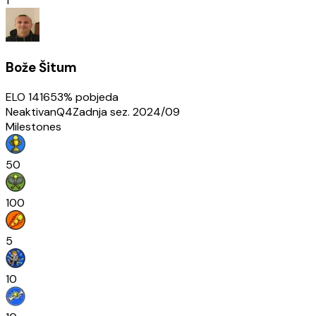
1
Bože Šitum
ELO
1416
53
% pobjeda
Neaktivan
Q4
Zadnja sez.
2024/09
Milestones
50
100
5
10