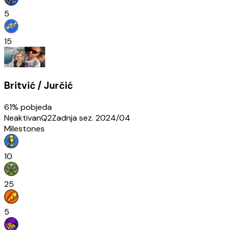
5
15
Britvić / Jurčić
61
% pobjeda
Neaktivan
Q2
Zadnja sez.
2024/04
Milestones
10
25
5