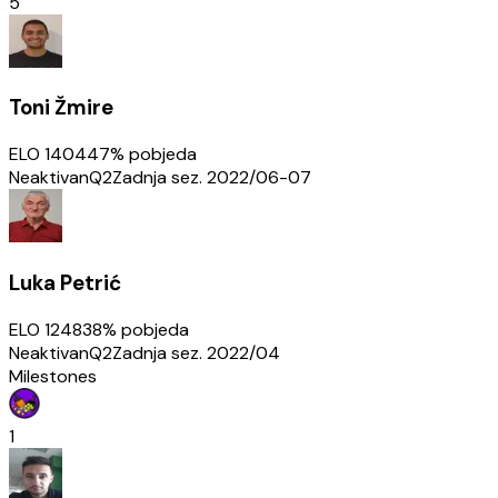
5
Toni Žmire
ELO
1404
47
% pobjeda
Neaktivan
Q2
Zadnja sez.
2022/06-07
Luka Petrić
ELO
1248
38
% pobjeda
Neaktivan
Q2
Zadnja sez.
2022/04
Milestones
1