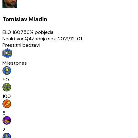
Tomislav Mladin
ELO
1607
56
% pobjeda
Neaktivan
Q4
Zadnja sez.
2021/12-01
Prestižni bedževi
Milestones
50
100
5
2