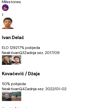
Milestones
1
Ivan Delač
ELO
1292
17
% pobjeda
Neaktivan
Q3
Zadnja sez.
2017/09
Kovačević / Džaja
50
% pobjeda
Neaktivan
Q4
Zadnja sez.
2022/01-02