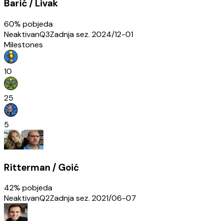
Barić / Livak
60
% pobjeda
Neaktivan
Q3
Zadnja sez.
2024/12-01
Milestones
10
25
5
Ritterman / Goić
42
% pobjeda
Neaktivan
Q2
Zadnja sez.
2021/06-07