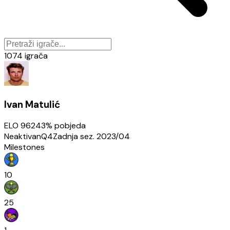
1074
igrača
Ivan Matulić
ELO
962
43
% pobjeda
Neaktivan
Q4
Zadnja sez.
2023/04
Milestones
10
25