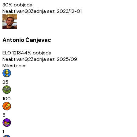
30
% pobjeda
Neaktivan
Q3
Zadnja sez.
2023/12-01
Antonio Čanjevac
ELO
1213
44
% pobjeda
Neaktivan
Q2
Zadnja sez.
2025/09
Milestones
25
100
5
1