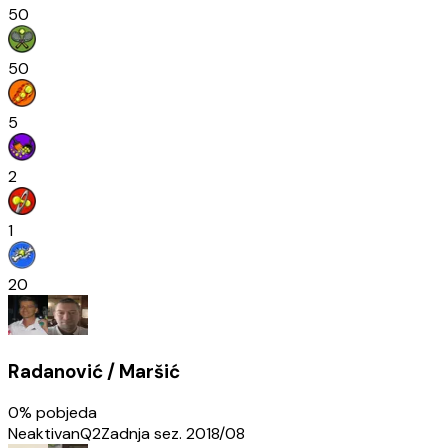
50
50
5
2
1
20
Radanović / Maršić
0
% pobjeda
Neaktivan
Q2
Zadnja sez.
2018/08