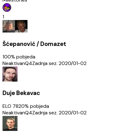
1
Šćepanović / Domazet
100
% pobjeda
Neaktivan
Q4
Zadnja sez.
2020/01-02
Duje Bekavac
ELO
782
0
% pobjeda
Neaktivan
Q4
Zadnja sez.
2020/01-02