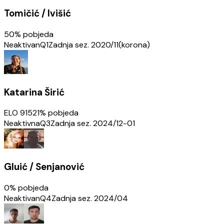
Tomičić / Ivišić
50
% pobjeda
Neaktivan
Q1
Zadnja sez.
2020/11(korona)
Katarina Širić
ELO
915
21
% pobjeda
Neaktivna
Q3
Zadnja sez.
2024/12-01
Gluić / Senjanović
0
% pobjeda
Neaktivan
Q4
Zadnja sez.
2024/04