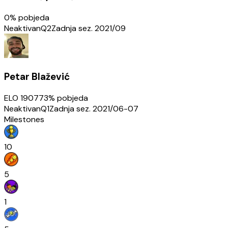
0
% pobjeda
Neaktivan
Q2
Zadnja sez.
2021/09
Petar Blažević
ELO
1907
73
% pobjeda
Neaktivan
Q1
Zadnja sez.
2021/06-07
Milestones
10
5
1