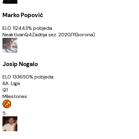
Marko Popović
ELO
1124
43
% pobjeda
Neaktivan
Q4
Zadnja sez.
2020/11(korona)
Josip Nogalo
ELO
1336
50
% pobjeda
6A. Liga
Q1
Milestones
5