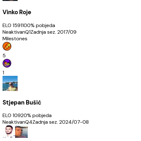
Vinko Roje
ELO
1591
100
% pobjeda
Neaktivan
Q1
Zadnja sez.
2017/09
Milestones
5
1
Stjepan Bušić
ELO
1092
0
% pobjeda
Neaktivan
Q4
Zadnja sez.
2024/07-08