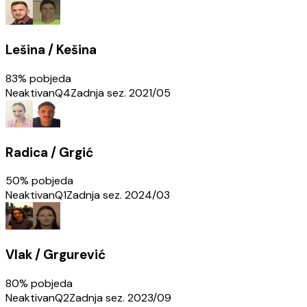
Lešina / Kešina
83
% pobjeda
Neaktivan
Q4
Zadnja sez.
2021/05
Radica / Grgić
50
% pobjeda
Neaktivan
Q1
Zadnja sez.
2024/03
Vlak / Grgurević
80
% pobjeda
Neaktivan
Q2
Zadnja sez.
2023/09