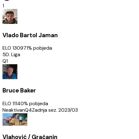
1
Vlado Bartol Jaman
ELO
1309
71
% pobjeda
5D. Liga
Q1
Bruce Baker
ELO
1114
0
% pobjeda
Neaktivan
Q4
Zadnja sez.
2023/03
Vlahović / Gračanin