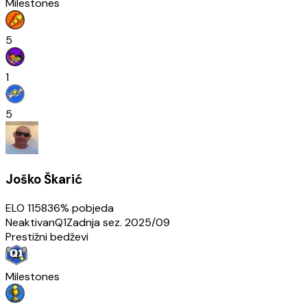
Milestones
5
1
5
Joško Škarić
ELO
1158
36
% pobjeda
Neaktivan
Q1
Zadnja sez.
2025/09
Prestižni bedževi
Milestones