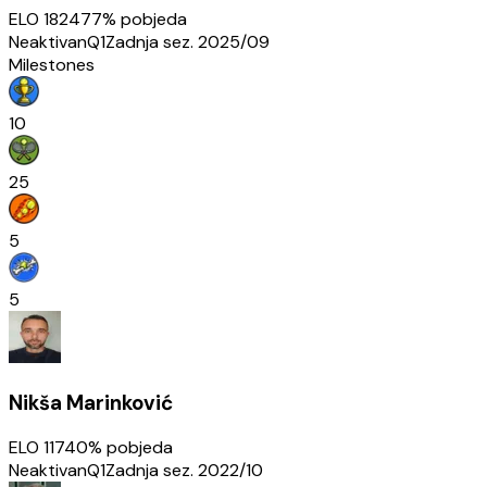
ELO
1824
77
% pobjeda
Neaktivan
Q1
Zadnja sez.
2025/09
Milestones
10
25
5
5
Nikša Marinković
ELO
1174
0
% pobjeda
Neaktivan
Q1
Zadnja sez.
2022/10