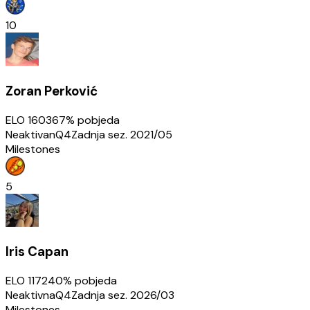
10
Zoran Perković
ELO
1603
67
% pobjeda
Neaktivan
Q4
Zadnja sez.
2021/05
Milestones
5
Iris Capan
ELO
1172
40
% pobjeda
Neaktivna
Q4
Zadnja sez.
2026/03
Milestones