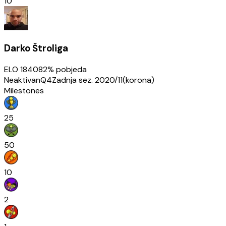
10
Darko Štroliga
ELO
1840
82
% pobjeda
Neaktivan
Q4
Zadnja sez.
2020/11(korona)
Milestones
25
50
10
2