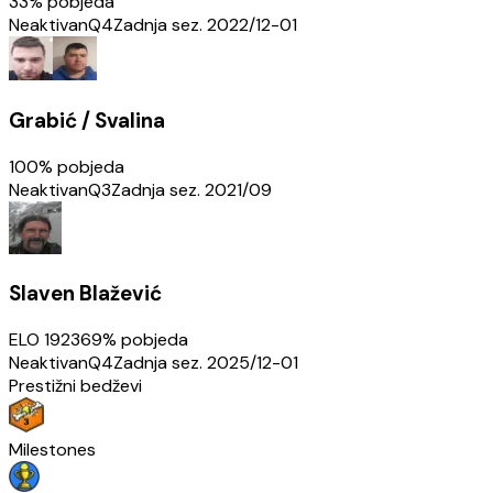
33
% pobjeda
Neaktivan
Q4
Zadnja sez.
2022/12-01
Grabić / Svalina
100
% pobjeda
Neaktivan
Q3
Zadnja sez.
2021/09
Slaven Blažević
ELO
1923
69
% pobjeda
Neaktivan
Q4
Zadnja sez.
2025/12-01
Prestižni bedževi
Milestones