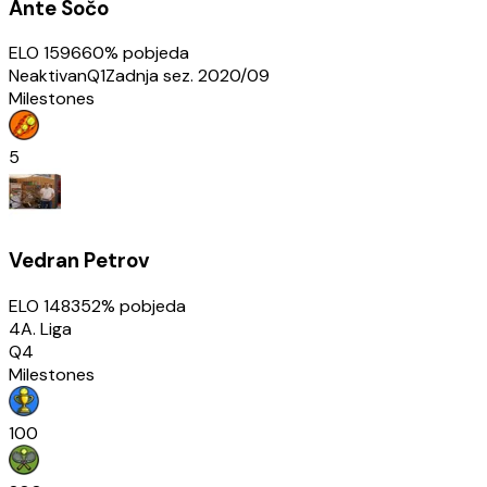
Ante Sočo
ELO
1596
60
% pobjeda
Neaktivan
Q1
Zadnja sez.
2020/09
Milestones
5
Vedran Petrov
ELO
1483
52
% pobjeda
4A. Liga
Q4
Milestones
100