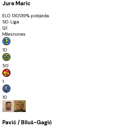
Jure Maric
ELO
1301
39
% pobjeda
5D. Liga
Q1
Milestones
10
50
1
10
Pavić / Biluš-Gagić