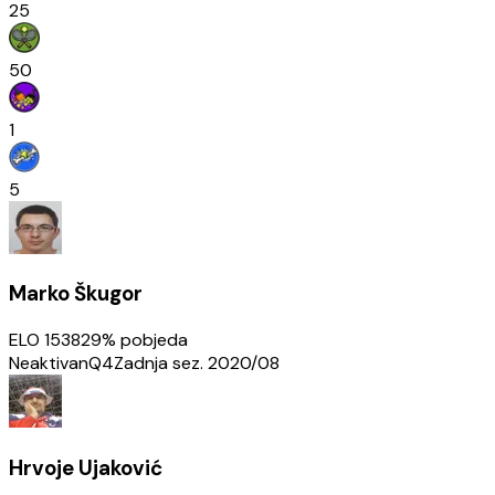
25
50
1
5
Marko Škugor
ELO
1538
29
% pobjeda
Neaktivan
Q4
Zadnja sez.
2020/08
Hrvoje Ujaković