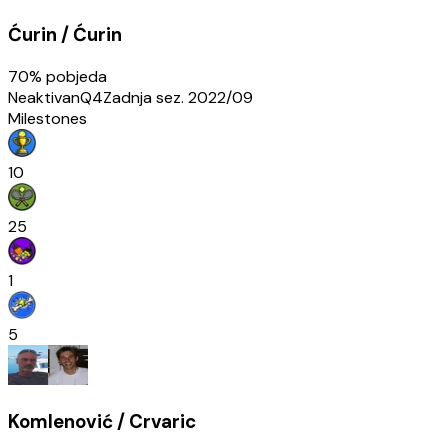
Ćurin / Ćurin
70
% pobjeda
Neaktivan
Q4
Zadnja sez.
2022/09
Milestones
10
25
1
5
Komlenović / Crvaric