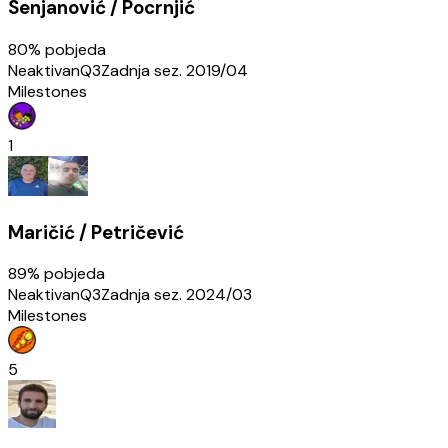
Senjanović / Pocrnjić
80
% pobjeda
Neaktivan
Q3
Zadnja sez.
2019/04
Milestones
1
Maričić / Petričević
89
% pobjeda
Neaktivan
Q3
Zadnja sez.
2024/03
Milestones
5