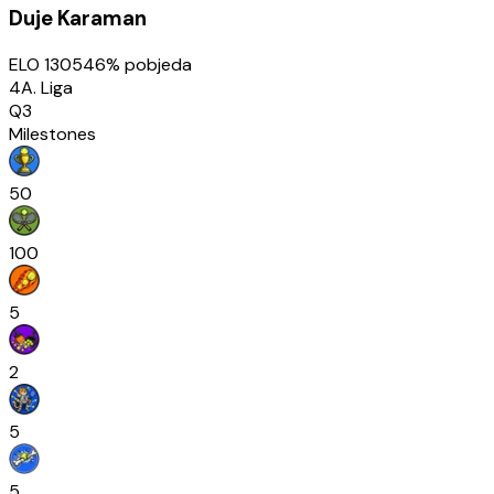
Duje Karaman
ELO
1305
46
% pobjeda
4A. Liga
Q3
Milestones
50
100
5
2
5
5