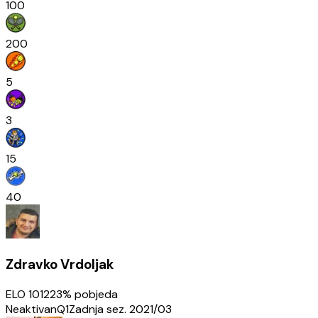
100
200
5
3
15
40
Zdravko Vrdoljak
ELO
1012
23
% pobjeda
Neaktivan
Q1
Zadnja sez.
2021/03