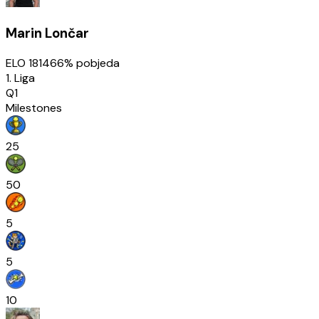
Marin Lončar
ELO
1814
66
% pobjeda
1. Liga
Q1
Milestones
25
50
5
5
10