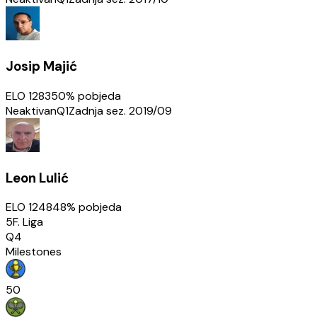
Josip Majić
ELO
1283
50
% pobjeda
Neaktivan
Q1
Zadnja sez.
2019/09
Leon Lulić
ELO
1248
48
% pobjeda
5F. Liga
Q4
Milestones
50