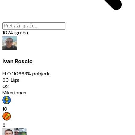
1074
igrača
Ivan Roscic
ELO
1106
63
% pobjeda
6C. Liga
Q2
Milestones
10
5