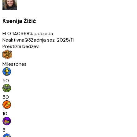
Ksenija Žižić
ELO
1409
68
% pobjeda
Neaktivna
Q3
Zadnja sez.
2025/11
Prestižni bedževi
Milestones
50
50
10
5