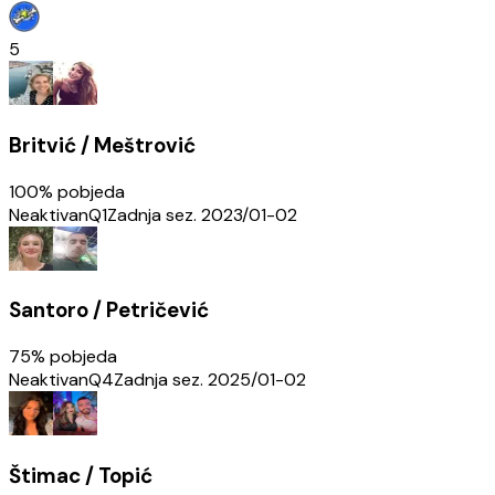
5
Britvić / Meštrović
100
% pobjeda
Neaktivan
Q1
Zadnja sez.
2023/01-02
Santoro / Petričević
75
% pobjeda
Neaktivan
Q4
Zadnja sez.
2025/01-02
Štimac / Topić