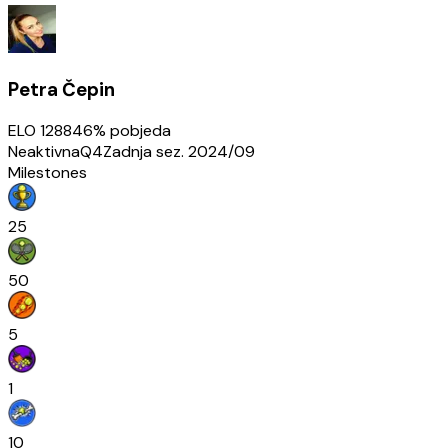
Petra Čepin
ELO
1288
46
% pobjeda
Neaktivna
Q4
Zadnja sez.
2024/09
Milestones
25
50
5
1
10