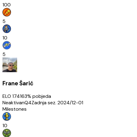
100
5
10
5
Frane Šarić
ELO
1741
63
% pobjeda
Neaktivan
Q4
Zadnja sez.
2024/12-01
Milestones
10