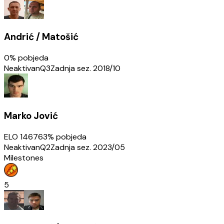
Andrić / Matošić
0
% pobjeda
Neaktivan
Q3
Zadnja sez.
2018/10
Marko Jović
ELO
1467
63
% pobjeda
Neaktivan
Q2
Zadnja sez.
2023/05
Milestones
5