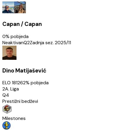
Capan / Capan
0
% pobjeda
Neaktivan
Q2
Zadnja sez.
2025/11
Dino Matijašević
ELO
1812
62
% pobjeda
2A. Liga
Q4
Prestižni bedževi
Milestones