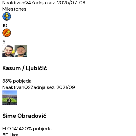
Neaktivan
Q4
Zadnja sez.
2025/07-08
Milestones
10
5
Kasum / Ljubičić
33
% pobjeda
Neaktivan
Q2
Zadnja sez.
2021/09
Šime Obradović
ELO
1414
30
% pobjeda
5F. Liga