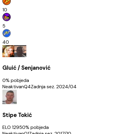
10
5
40
Gluić / Senjanović
0
% pobjeda
Neaktivan
Q4
Zadnja sez.
2024/04
Stipe Tokić
ELO
1295
0
% pobjeda
Neaktivan
Q1
Zadnja sez.
2017/10