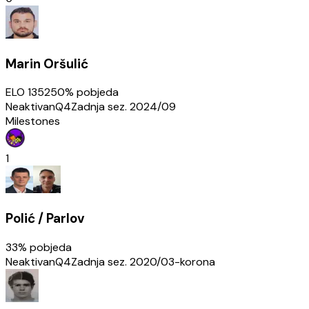
Marin Oršulić
ELO
1352
50
% pobjeda
Neaktivan
Q4
Zadnja sez.
2024/09
Milestones
1
Polić / Parlov
33
% pobjeda
Neaktivan
Q4
Zadnja sez.
2020/03-korona