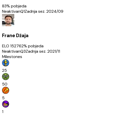
83
% pobjeda
Neaktivan
Q1
Zadnja sez.
2024/09
Frane Džaja
ELO
1527
62
% pobjeda
Neaktivan
Q3
Zadnja sez.
2021/11
Milestones
25
50
5
1