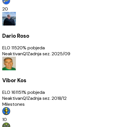
20
Dario Roso
ELO
1152
0
% pobjeda
Neaktivan
Q1
Zadnja sez.
2025/09
Vibor Kos
ELO
1611
51
% pobjeda
Neaktivan
Q1
Zadnja sez.
2018/12
Milestones
10