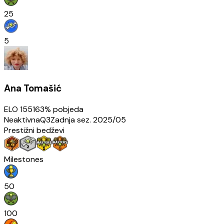
25
5
Ana Tomašić
ELO
1551
63
% pobjeda
Neaktivna
Q3
Zadnja sez.
2025/05
Prestižni bedževi
Milestones
50
100