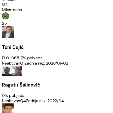
Q4
Milestones
25
Toni Dujić
ELO
1065
17
% pobjeda
Neaktivan
Q1
Zadnja sez.
2026/01-02
Raguž / Šalinović
0
% pobjeda
Neaktivan
Q4
Zadnja sez.
2022/04