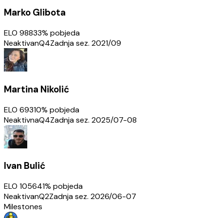
Marko Glibota
ELO
988
33
% pobjeda
Neaktivan
Q4
Zadnja sez.
2021/09
Martina Nikolić
ELO
693
10
% pobjeda
Neaktivna
Q4
Zadnja sez.
2025/07-08
Ivan Bulić
ELO
1056
41
% pobjeda
Neaktivan
Q2
Zadnja sez.
2026/06-07
Milestones