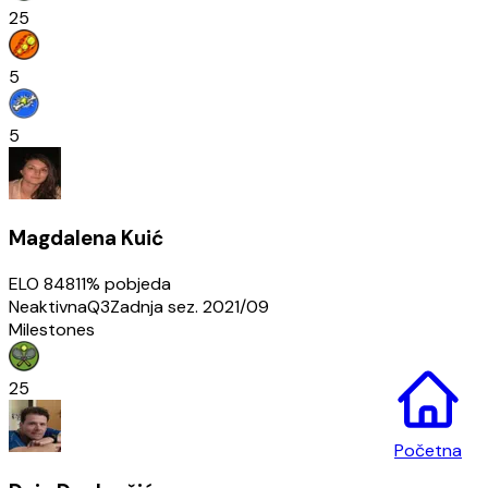
25
5
5
Magdalena Kuić
ELO
848
11
% pobjeda
Neaktivna
Q3
Zadnja sez.
2021/09
Milestones
25
Početna