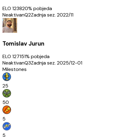
ELO
1238
20
% pobjeda
Neaktivan
Q2
Zadnja sez.
2022/11
Tomislav Jurun
ELO
1271
51
% pobjeda
Neaktivan
Q3
Zadnja sez.
2025/12-01
Milestones
25
50
5
5