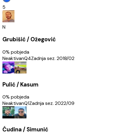
5
N
Grubišić / Ožegović
0
% pobjeda
Neaktivan
Q4
Zadnja sez.
2018/02
Pulić / Kasum
0
% pobjeda
Neaktivan
Q1
Zadnja sez.
2022/09
Ćudina / Simunić