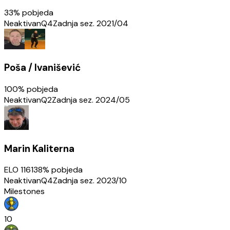
33
% pobjeda
Neaktivan
Q4
Zadnja sez.
2021/04
Poša / Ivanišević
100
% pobjeda
Neaktivan
Q2
Zadnja sez.
2024/05
Marin Kaliterna
ELO
1161
38
% pobjeda
Neaktivan
Q4
Zadnja sez.
2023/10
Milestones
10