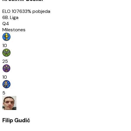
ELO
1076
33
% pobjeda
6B. Liga
Q4
Milestones
10
25
10
5
Filip Gudić