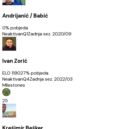
Andrijanić / Babić
0
% pobjeda
Neaktivan
Q1
Zadnja sez.
2020/09
Ivan Zorić
ELO
1190
27
% pobjeda
Neaktivan
Q4
Zadnja sez.
2022/03
Milestones
25
Krešimir Bešker