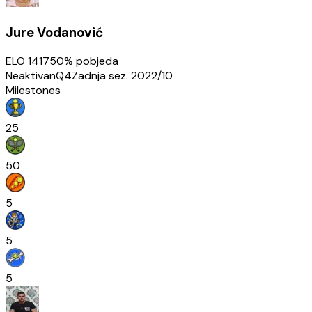
Jure Vodanović
ELO
1417
50
% pobjeda
Neaktivan
Q4
Zadnja sez.
2022/10
Milestones
25
50
5
5
5