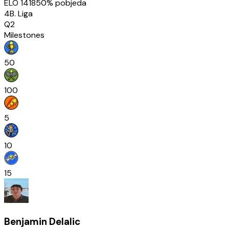
ELO
1418
50
% pobjeda
4B. Liga
Q2
Milestones
50
100
5
10
15
Benjamin Delalic