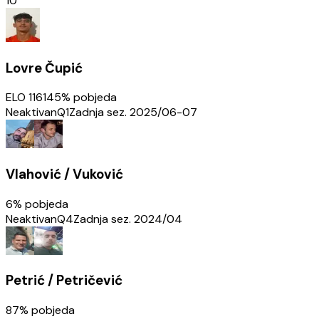
10
Lovre Čupić
ELO
1161
45
% pobjeda
Neaktivan
Q1
Zadnja sez.
2025/06-07
Vlahović / Vuković
6
% pobjeda
Neaktivan
Q4
Zadnja sez.
2024/04
Petrić / Petričević
87
% pobjeda