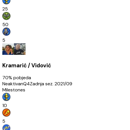
25
50
5
Kramarić / Vidović
70
% pobjeda
Neaktivan
Q4
Zadnja sez.
2021/09
Milestones
10
5