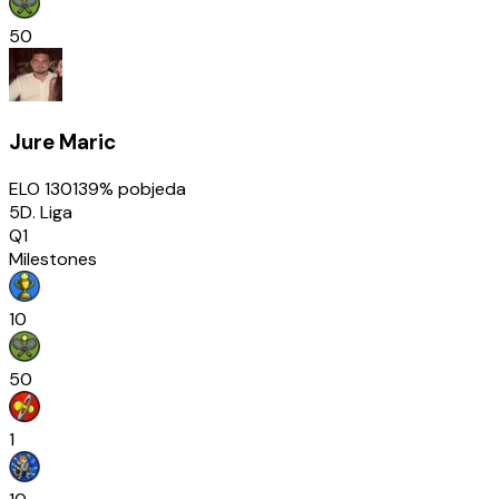
50
Jure Maric
ELO
1301
39
% pobjeda
5D. Liga
Q1
Milestones
10
50
1