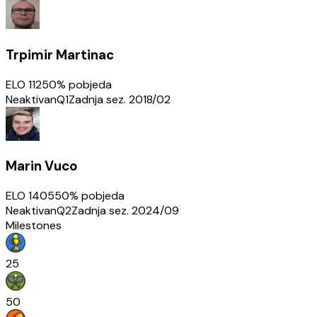
Trpimir Martinac
ELO
1125
0
% pobjeda
Neaktivan
Q1
Zadnja sez.
2018/02
Marin Vuco
ELO
1405
50
% pobjeda
Neaktivan
Q2
Zadnja sez.
2024/09
Milestones
25
50