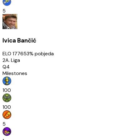
5
Ivica Bančić
ELO
1776
53
% pobjeda
2A. Liga
Q4
Milestones
100
100
5