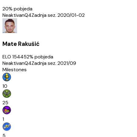
20
% pobjeda
Neaktivan
Q4
Zadnja sez.
2020/01-02
Mate Rakušić
ELO
1544
52
% pobjeda
Neaktivan
Q4
Zadnja sez.
2021/09
Milestones
10
25
1
5