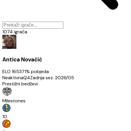
1074
igrača
Antica Novačić
ELO
1653
71
% pobjeda
Neaktivna
Q4
Zadnja sez.
2026/05
Prestižni bedževi
Milestones
10