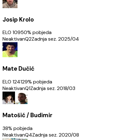
Josip Krolo
ELO
1095
0
% pobjeda
Neaktivan
Q2
Zadnja sez.
2025/04
Mate Dučić
ELO
1241
29
% pobjeda
Neaktivan
Q1
Zadnja sez.
2018/03
Matošić / Budimir
38
% pobjeda
Neaktivan
Q4
Zadnja sez.
2020/08