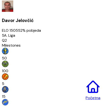
Davor Jelovčić
ELO
1505
52
% pobjeda
5A. Liga
Q2
Milestones
50
100
5
15
Početna