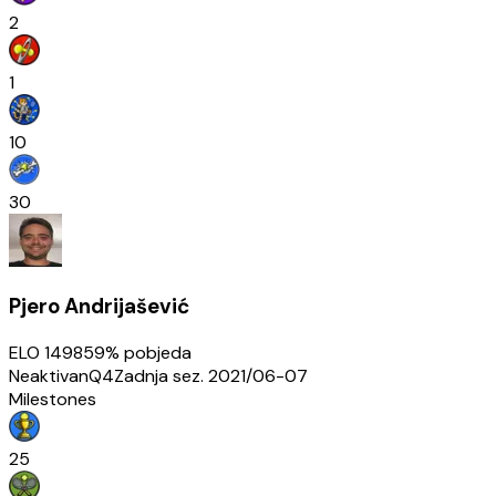
2
1
10
30
Pjero Andrijašević
ELO
1498
59
% pobjeda
Neaktivan
Q4
Zadnja sez.
2021/06-07
Milestones
25