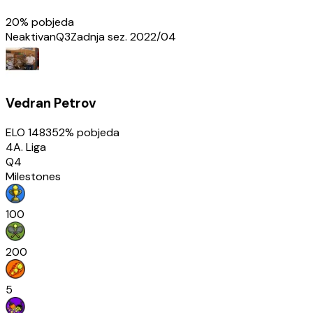
20
% pobjeda
Neaktivan
Q3
Zadnja sez.
2022/04
Vedran Petrov
ELO
1483
52
% pobjeda
4A. Liga
Q4
Milestones
100
200
5