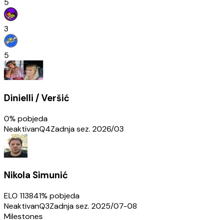
5
3
5
Dinielli / Veršić
0
% pobjeda
Neaktivan
Q4
Zadnja sez.
2026/03
Nikola Simunić
ELO
1138
41
% pobjeda
Neaktivan
Q3
Zadnja sez.
2025/07-08
Milestones