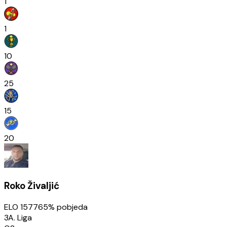
1
1
10
25
15
20
Roko Živaljić
ELO
1577
65
% pobjeda
3A. Liga