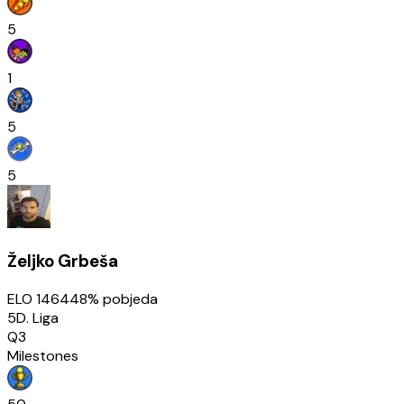
5
1
5
5
Željko Grbeša
ELO
1464
48
% pobjeda
5D. Liga
Q3
Milestones