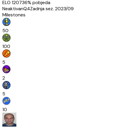
ELO
1207
36
% pobjeda
Neaktivan
Q4
Zadnja sez.
2023/09
Milestones
50
100
5
2
5
10