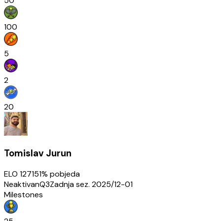
50
100
5
2
20
Tomislav Jurun
ELO
1271
51
% pobjeda
Neaktivan
Q3
Zadnja sez.
2025/12-01
Milestones