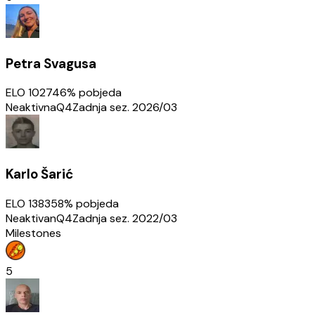
Petra Svagusa
ELO
1027
46
% pobjeda
Neaktivna
Q4
Zadnja sez.
2026/03
Karlo Šarić
ELO
1383
58
% pobjeda
Neaktivan
Q4
Zadnja sez.
2022/03
Milestones
5