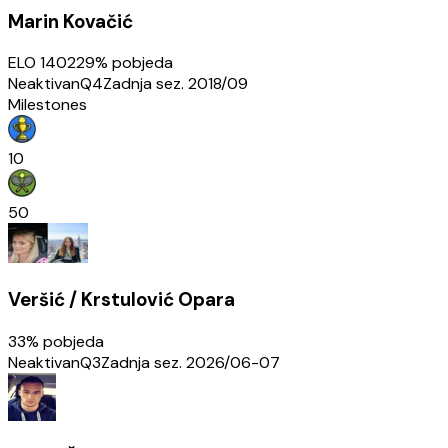
Marin Kovačić
ELO
1402
29
% pobjeda
Neaktivan
Q4
Zadnja sez.
2018/09
Milestones
10
50
Veršić / Krstulović Opara
33
% pobjeda
Neaktivan
Q3
Zadnja sez.
2026/06-07