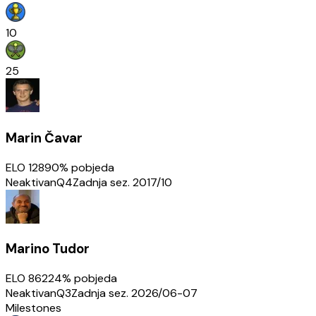
10
25
Marin Čavar
ELO
1289
0
% pobjeda
Neaktivan
Q4
Zadnja sez.
2017/10
Marino Tudor
ELO
862
24
% pobjeda
Neaktivan
Q3
Zadnja sez.
2026/06-07
Milestones