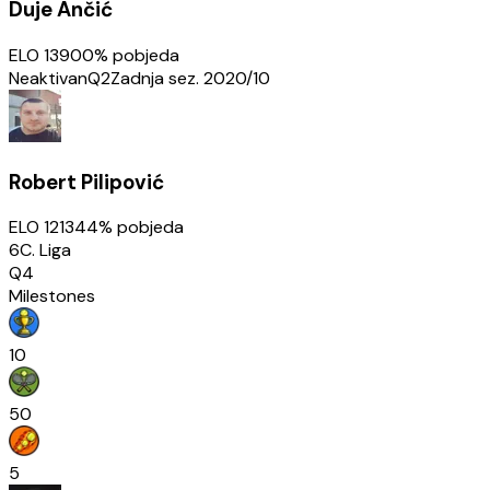
Duje Ančić
ELO
1390
0
% pobjeda
Neaktivan
Q2
Zadnja sez.
2020/10
Robert Pilipović
ELO
1213
44
% pobjeda
6C. Liga
Q4
Milestones
10
50
5