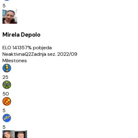
5
Mirela Depolo
ELO
1413
57
% pobjeda
Neaktivna
Q2
Zadnja sez.
2022/09
Milestones
25
50
5
5