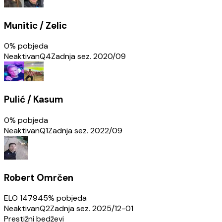
Munitic / Zelic
0
% pobjeda
Neaktivan
Q4
Zadnja sez.
2020/09
Pulić / Kasum
0
% pobjeda
Neaktivan
Q1
Zadnja sez.
2022/09
Robert Omrčen
ELO
1479
45
% pobjeda
Neaktivan
Q2
Zadnja sez.
2025/12-01
Prestižni bedževi