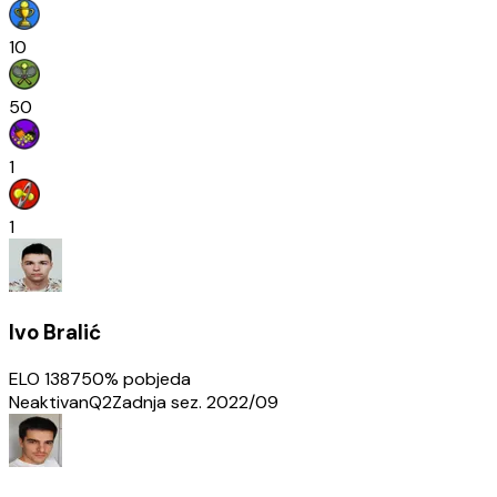
10
50
1
1
Ivo Bralić
ELO
1387
50
% pobjeda
Neaktivan
Q2
Zadnja sez.
2022/09