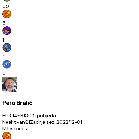
50
5
1
5
5
Pero Bralić
ELO
1468
100
% pobjeda
Neaktivan
Q1
Zadnja sez.
2022/12-01
Milestones