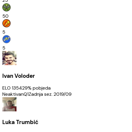
25
50
5
5
Ivan Voloder
ELO
1354
29
% pobjeda
Neaktivan
Q1
Zadnja sez.
2019/09
Luka Trumbić