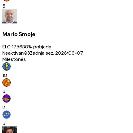
5
Mario Smoje
ELO
1756
80
% pobjeda
Neaktivan
Q3
Zadnja sez.
2026/06-07
Milestones
10
5
2
5