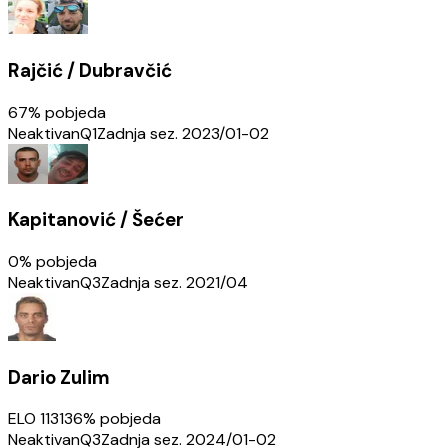
Rajčić / Dubravčić
67
% pobjeda
Neaktivan
Q1
Zadnja sez.
2023/01-02
Kapitanović / Šećer
0
% pobjeda
Neaktivan
Q3
Zadnja sez.
2021/04
Dario Zulim
ELO
1131
36
% pobjeda
Neaktivan
Q3
Zadnja sez.
2024/01-02