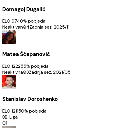
Domagoj Dugalić
ELO
674
0
% pobjeda
Neaktivan
Q4
Zadnja sez.
2025/11
Matea Šćepanović
ELO
1222
55
% pobjeda
Neaktivna
Q3
Zadnja sez.
2021/05
Stanislav Doroshenko
ELO
1211
50
% pobjeda
8B. Liga
Q1