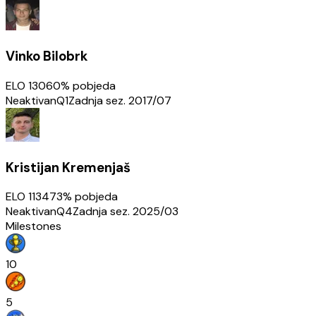
Vinko Bilobrk
ELO
1306
0
% pobjeda
Neaktivan
Q1
Zadnja sez.
2017/07
Kristijan Kremenjaš
ELO
1134
73
% pobjeda
Neaktivan
Q4
Zadnja sez.
2025/03
Milestones
10
5