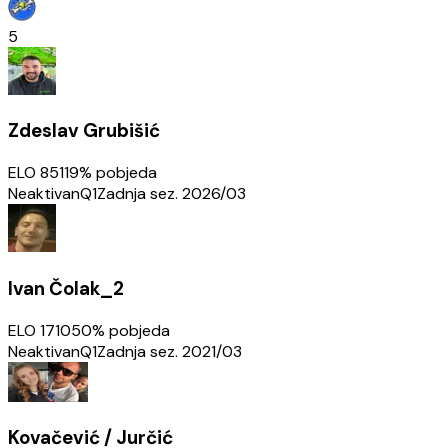
5
Zdeslav Grubišić
ELO
851
19
% pobjeda
Neaktivan
Q1
Zadnja sez.
2026/03
Ivan Čolak_2
ELO
1710
50
% pobjeda
Neaktivan
Q1
Zadnja sez.
2021/03
Kovačević / Jurčić