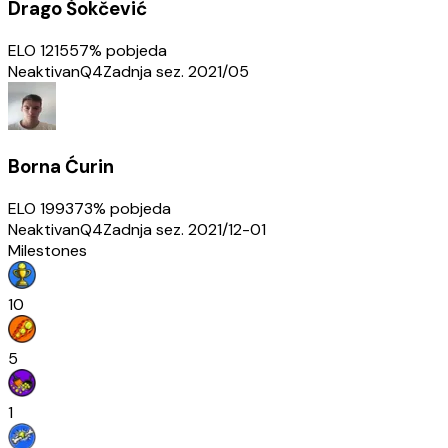
Drago Šokčević
ELO
1215
57
% pobjeda
Neaktivan
Q4
Zadnja sez.
2021/05
Borna Ćurin
ELO
1993
73
% pobjeda
Neaktivan
Q4
Zadnja sez.
2021/12-01
Milestones
10
5
1