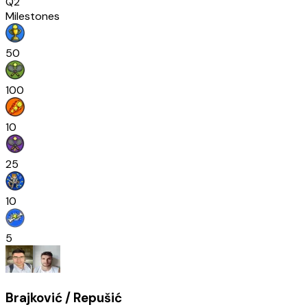
Q2
Milestones
50
100
10
25
10
5
Brajković / Repušić