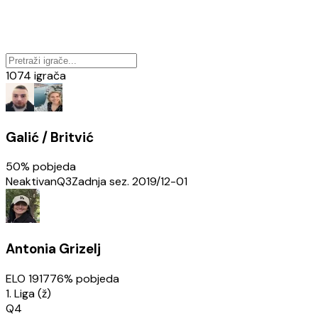
1074
igrača
Galić / Britvić
50
% pobjeda
Neaktivan
Q3
Zadnja sez.
2019/12-01
Antonia Grizelj
ELO
1917
76
% pobjeda
1. Liga (ž)
Q4