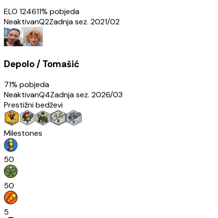
ELO
1246
11
% pobjeda
Neaktivan
Q2
Zadnja sez.
2021/02
Depolo / Tomašić
71
% pobjeda
Neaktivan
Q4
Zadnja sez.
2026/03
Prestižni bedževi
Milestones
50
50
5