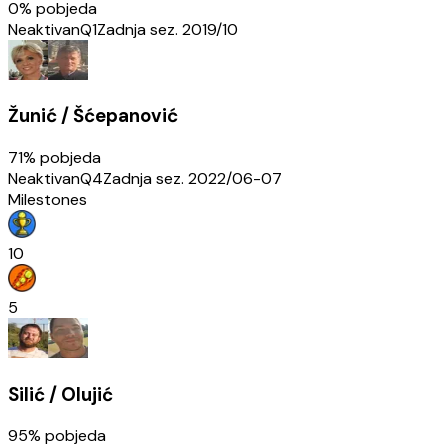
0
% pobjeda
Neaktivan
Q1
Zadnja sez.
2019/10
Žunić / Šćepanović
71
% pobjeda
Neaktivan
Q4
Zadnja sez.
2022/06-07
Milestones
10
5
Silić / Olujić
95
% pobjeda