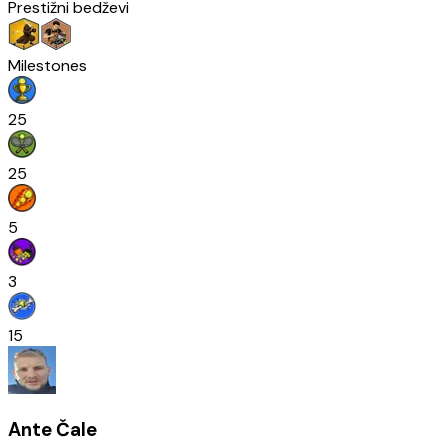
Prestižni bedževi
Milestones
25
25
5
3
15
Ante Čale