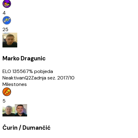
4
25
Marko Dragunic
ELO
1355
67
% pobjeda
Neaktivan
Q2
Zadnja sez.
2017/10
Milestones
5
Ćurin / Dumančić