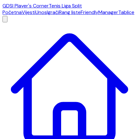
GDSI Player's Corner
Tenis Liga Split
Početna
Vijesti
Unos
Igrači
Rang liste
Friendly
Manager
Tablice