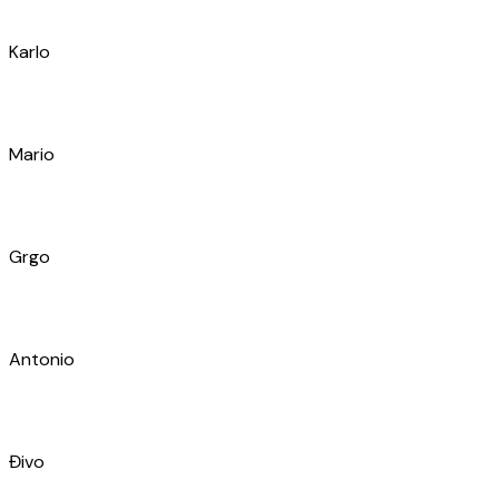
Dario
Toni
Roko
Karlo
Ivan