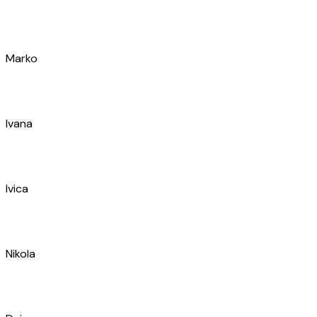
Marko
Dario
Marko
Aida
Marul