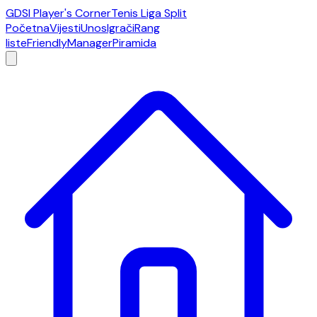
GDSI Player's Corner
Tenis Liga Split
Početna
Vijesti
Unos
Igrači
Rang
liste
Friendly
Manager
Piramida