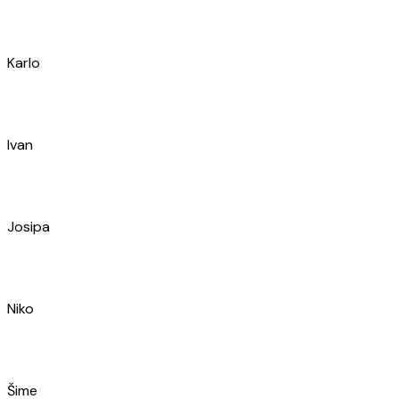
Ivica
Nikola
Duje
Teo
Ante