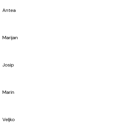
Marijan
Josip
Marin
Veljko
Karlo
Mario
Grgo
Antonio
Đivo
Darko
Ivica