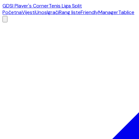
GDSI Player's Corner
Tenis Liga Split
Početna
Vijesti
Unos
Igrači
Rang liste
Friendly
Manager
Tablice