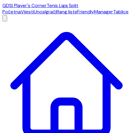
GDSI Player's Corner
Tenis Liga Split
Početna
Vijesti
Unos
Igrači
Rang liste
Friendly
Manager
Tablice