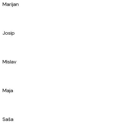
Josip
Mislav
Maja
Saša
Hrvoje
Mia
Mario
Ivan
Siniša
Jurica
Dino