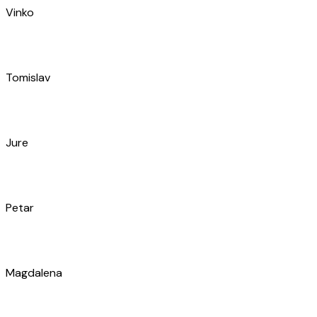
Toni
Ante
Darko
Alem
Pjero