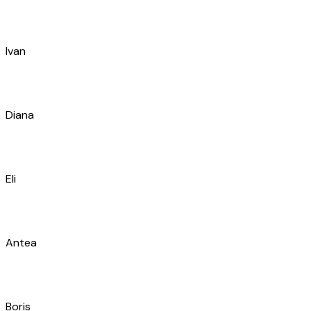
Kolja
Ivan
Toni
Ivan
Anđela