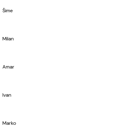
Milan
Amar
Ivan
Marko
Željko
Filip
Kolja
Slavica
Marin
Ante
Leon