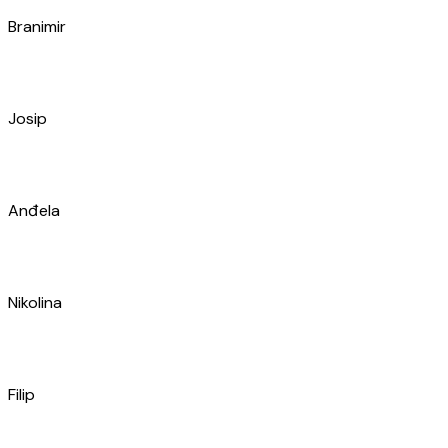
Lawrence
Ante
Domagoj
Goran
Petar