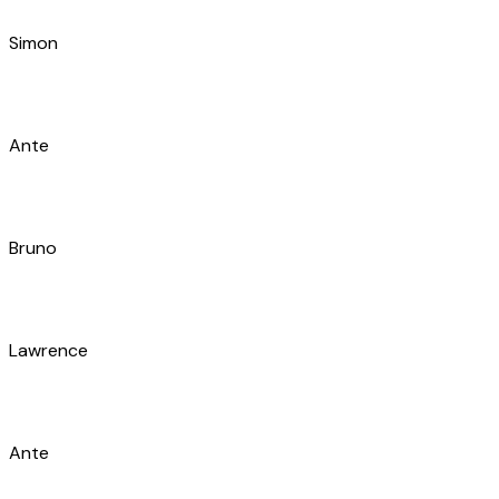
Roko
Trpimir
Gabriel
Dejan
Ivica