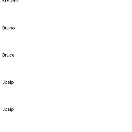
Marko
Nikola
Branimir
Josip
Anđela