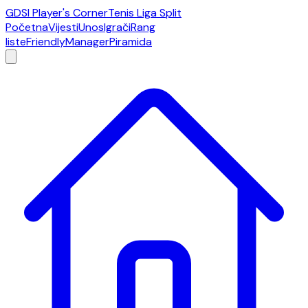
GDSI Player's Corner
Tenis Liga Split
Početna
Vijesti
Unos
Igrači
Rang
liste
Friendly
Manager
Piramida