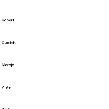
Josip
Josip
Stanislav
Toni
Duje