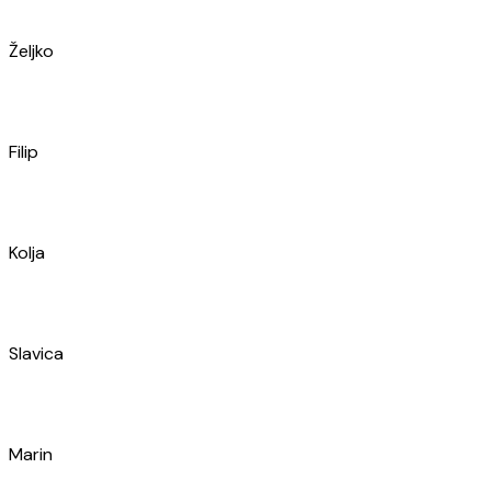
Frane
Marin
Ivan
Niki
Petar