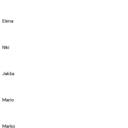
Đivo
Marko
Ante
Ivan
Ivana