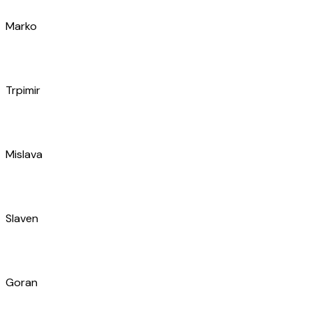
Ivan
Hrvoje
Dario
Dino
Ivan