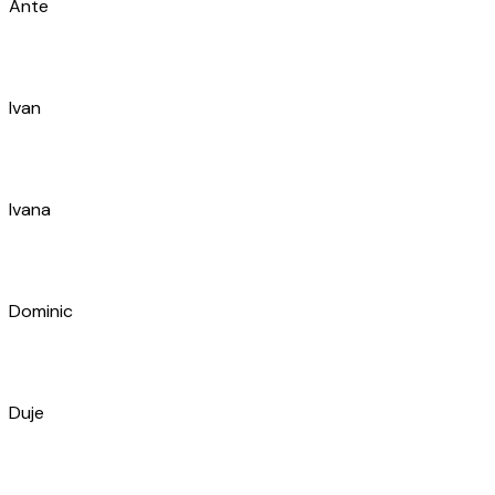
Duje
Luciano
Ivana
Petar
Milan