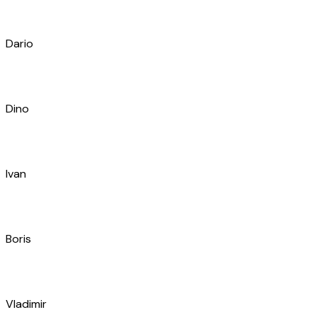
Jakša
Mario
Marko
Franjo
Davor