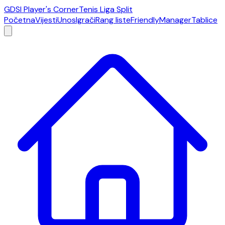
GDSI Player's Corner
Tenis Liga Split
Početna
Vijesti
Unos
Igrači
Rang liste
Friendly
Manager
Tablice