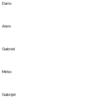
Alem
Gabriel
Mirko
Gabrijel
Toni
Luka
Ivan
Niko
Gordan
Marko
Trpimir