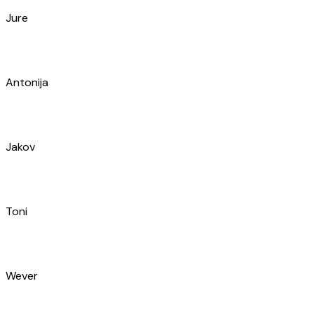
Josip
Milan
Ante
Kristijan
Mateo
Slavica