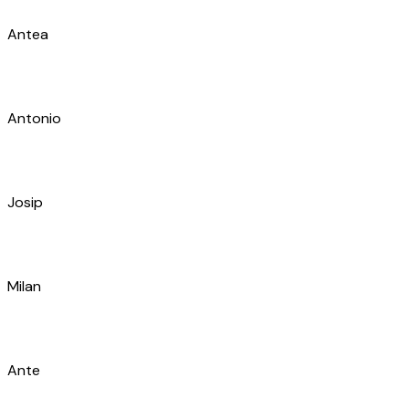
Ivan
Antonio
Veljko
Jurica
Luciano