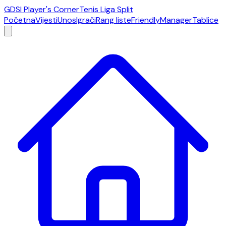
GDSI Player's Corner
Tenis Liga Split
Početna
Vijesti
Unos
Igrači
Rang liste
Friendly
Manager
Tablice