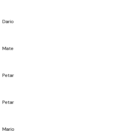
Ivana
Krešimir
Toni
Jordan
Natalia