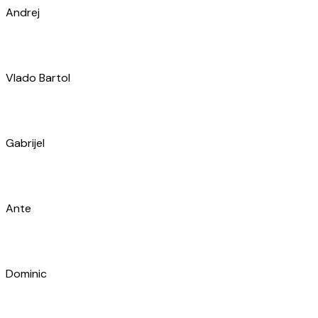
Ivan
Antonio
Lawrence
Nikša
Dario