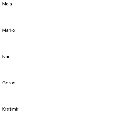
Marko
Ivan
Goran
Krešimir
Jure
Antonija
Jakov
Toni
Wever
Antea
Antonio