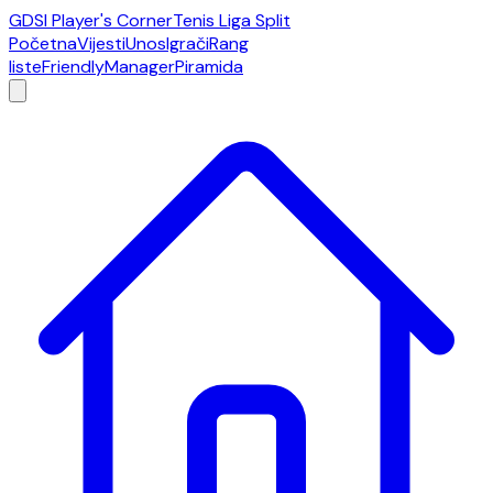
GDSI Player's Corner
Tenis Liga Split
Početna
Vijesti
Unos
Igrači
Rang
liste
Friendly
Manager
Piramida