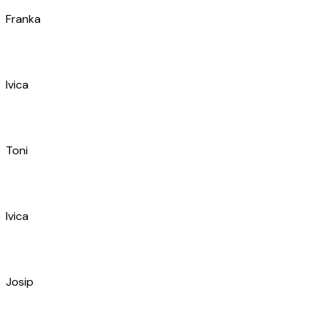
Duje
Paul
Toni
Mario
Dominik