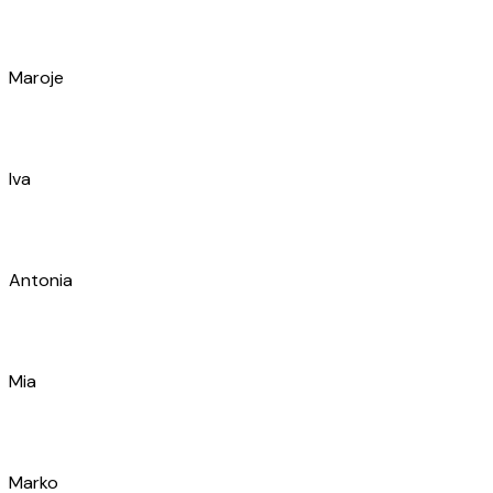
Ana
Mirko
Ante
Nikša
Tomislav