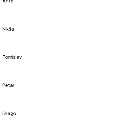
Toni
Viktor
Franka
Ivica
Toni