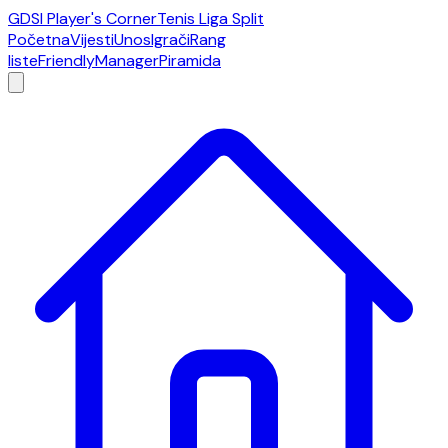
GDSI Player's Corner
Tenis Liga Split
Početna
Vijesti
Unos
Igrači
Rang
liste
Friendly
Manager
Piramida