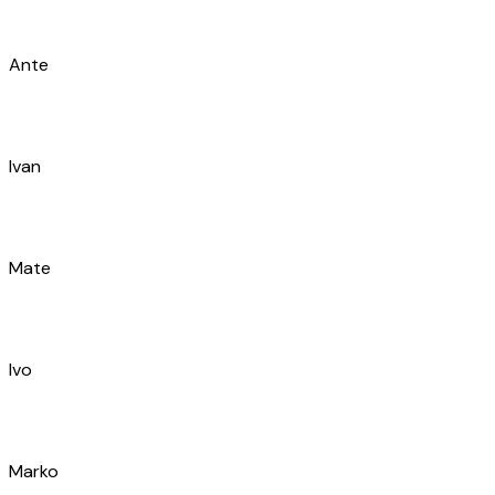
Antonia
Mia
Marko
Domagoj
Vibor