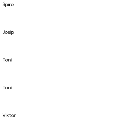
Ivica
Josip
Darko
Boris
Antonio