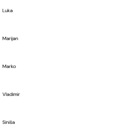
Marijan
Marko
Vladimir
Siniša
Sara
Sanja
Duje
Kristijan
Ante
Ante
Ivan