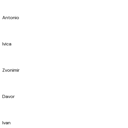
Zvonimir
Davor
Ivan
Denis
Trpimir