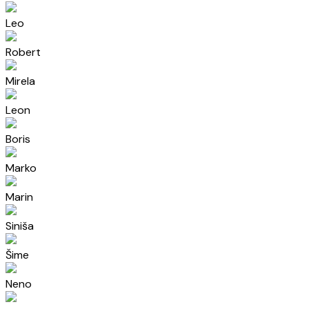
Leo
Robert
Mirela
Leon
Boris
Marko
Marin
Siniša
Šime
Neno