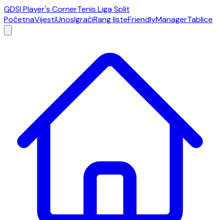
GDSI Player's Corner
Tenis Liga Split
Početna
Vijesti
Unos
Igrači
Rang liste
Friendly
Manager
Tablice